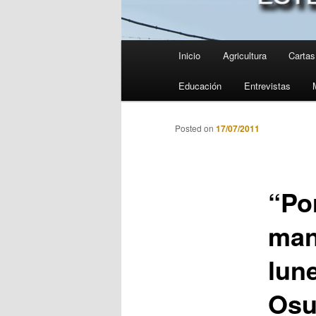
Menú
Inicio
Agricultura
Cartas 
principal
Educación
Entrevistas
Posted on
17/07/2011
“Po
man
lune
Osu