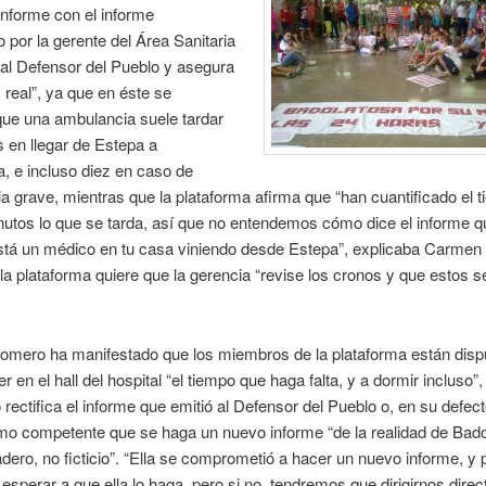
nforme con el informe
 por la gerente del Área Sanitaria
al Defensor del Pueblo y asegura
 real”, ya que en éste se
que una ambulancia suele tardar
 en llegar de Estepa a
, e incluso diez en caso de
 grave, mientras que la plataforma afirma que “han cuantificado el 
utos lo que se tarda, así que no entendemos cómo dice el informe q
stá un médico en tu casa viniendo desde Estepa”, explicaba Carme
 la plataforma quiere que la gerencia “revise los cronos y que estos 
mero ha manifestado que los miembros de la plataforma están disp
en el hall del hospital “el tiempo que haga falta, y a dormir incluso”, 
 rectifica el informe que emitió al Defensor del Pueblo o, en su defecto
mo competente que se haga un nuevo informe “de la realidad de Bado
dero, no ficticio”. “Ella se comprometió a hacer un nuevo informe, y 
sperar a que ella lo haga, pero si no, tendremos que dirigirnos dire