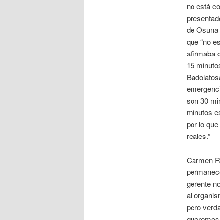
no está co
presentado
de Osuna 
que “no es
afirmaba 
15 minutos
Badolatosa
emergencia
son 30 min
minutos e
por lo que
reales.”
Carmen Ro
permanecer 
gerente no
al organis
pero verda
queremos e