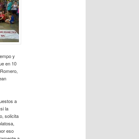
tiempo y
ue en 10
n Romero,
sean
uestos a
si la
, solicita
latosa,
por eso
ctamente a