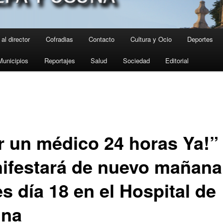
al director
Cofradias
Contacto
Cultura y Ocio
Deportes
Municipios
Reportajes
Salud
Sociedad
Editorial
r un médico 24 horas Ya!”
ifestará de nuevo mañana
s día 18 en el Hospital de
na