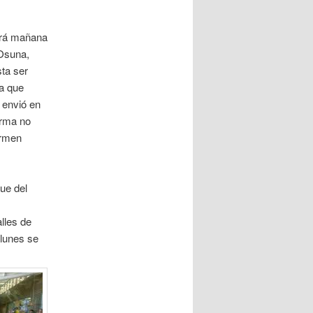
ará mañana
 Osuna,
sta ser
la que
a envió en
orma no
armen
ue del
lles de
lunes se