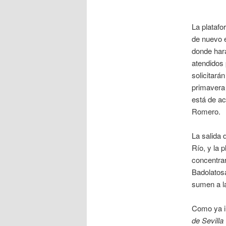
La plataf
de nuevo 
donde hará
atendidos 
solicitará
primavera 
está de ac
Romero.
La salida 
Río, y la 
concentrar
Badolatos
sumen a la
Como ya 
de Sevilla