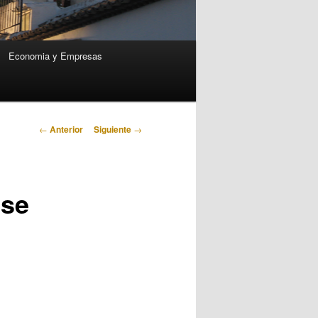
Economia y Empresas
Navegación
←
Anterior
Siguiente
→
de
entradas
 se