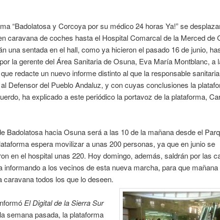
orma “Badolatosa y Corcoya por su médico 24 horas Ya!” se desplaz
en caravana de coches hasta el Hospital Comarcal de la Merced de
n una sentada en el hall, como ya hicieron el pasado 16 de junio, ha
por la gerente del Área Sanitaria de Osuna, Eva María Montblanc, a 
n que redacte un nuevo informe distinto al que la responsable sanitari
al Defensor del Pueblo Andaluz, y con cuyas conclusiones la plataf
uerdo, ha explicado a este periódico la portavoz de la plataforma, C
de Badolatosa hacia Osuna será a las 10 de la mañana desde el Parq
plataforma espera movilizar a unas 200 personas, ya que en junio se
on en el hospital unas 220. Hoy domingo, además, saldrán por las ca
a informando a los vecinos de esta nueva marcha, para que mañana 
 caravana todos los que lo deseen.
informó
El Digital de la Sierra Sur
la semana pasada, la plataforma