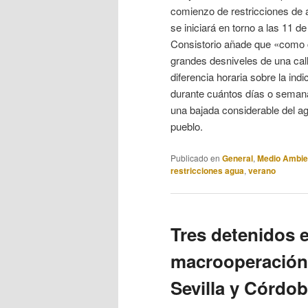
comienzo de restricciones de a
se iniciará en torno a las 11 d
Consistorio añade que «como c
grandes desniveles de una call
diferencia horaria sobre la ind
durante cuántos días o semana
una bajada considerable del ag
pueblo.
Publicado en
General
,
Medio Ambie
restricciones agua
,
verano
Tres detenidos 
macrooperación d
Sevilla y Córdo