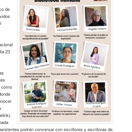
co de
vidos
l
acional
día 23
las
tes
s, como
 donde
onocer
a
elink).
inada
asistentes podrán conversar con escritores y escritoras de