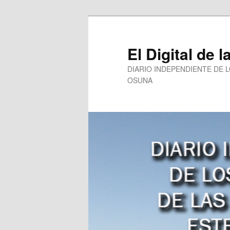
Ir
Ir
al
al
contenido
contenido
El Digital de l
principal
secundario
DIARIO INDEPENDIENTE DE 
OSUNA