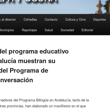
 al director
Cofradias
Contacto
Cultura y Ocio
Deportes
Municipios
Reportajes
Salud
Sociedad
Editorial
el programa educativo
alucía muestran su
 del Programa de
onversación
nadores del Programa Bilingüe en Andalucía, tanto de la
tras provincias, han elaborado un manifiesto en el que