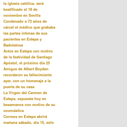
la iglesia católica, será
beatificado el 18 de
noviembre en Sevilla
Condenado a 73 años de
cárcel el médico que grababa
las partes íntimas de sus
pacientes en Estepa y
Badolatosa
Actos en Estepa con motivo
de la festividad de Santiago
Apóstol, el próximo día 25
Amigos de Albert Boyden
recordaron su fallecimiento
ayer, con un homenaje a la
puerta de su casa
La Virgen del Carmen de
Estepa, expuesta hoy en
besamanos con motivo de su
onomástica
Correos en Estepa abrirá
mañana sábado, día 15, sólo