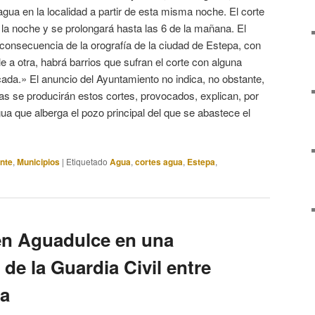
gua en la localidad a partir de esta misma noche. El corte
e la noche y se prolongará hasta las 6 de la mañana. El
onsecuencia de la orografía de la ciudad de Estepa, con
e a otra, habrá barrios que sufran el corte con alguna
icada.» El anuncio del Ayuntamiento no indica, no obstante,
s se producirán estos cortes, provocados, explican, por
ua que alberga el pozo principal del que se abastece el
nte
,
Municipios
|
Etiquetado
Agua
,
cortes agua
,
Estepa
,
en Aguadulce en una
e la Guardia Civil entre
ba