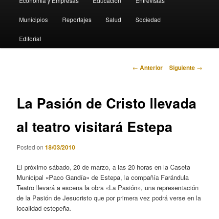
Economia y Empresas
Educación
Entrevistas
Municipios
Reportajes
Salud
Sociedad
Editorial
Navegación
←
Anterior
Siguiente
→
de
entradas
La Pasión de Cristo llevada
al teatro visitará Estepa
Posted on
18/03/2010
El próximo sábado, 20 de marzo, a las 20 horas en la Caseta
Municipal «Paco Gandía» de Estepa, la compañía Farándula
Teatro llevará a escena la obra «La Pasión», una representación
de la Pasión de Jesucristo que por primera vez podrá verse en la
localidad estepeña.