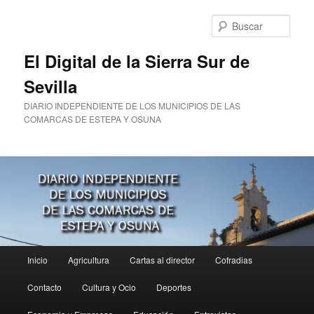
Ir
al
Busc
contenido
principal
El Digital de la Sierra Sur de
Sevilla
DIARIO INDEPENDIENTE DE LOS MUNICIPIOS DE LAS
COMARCAS DE ESTEPA Y OSUNA
Menú
Inicio
Agricultura
Cartas al director
Cofradias
principal
Contacto
Cultura y Ocio
Deportes