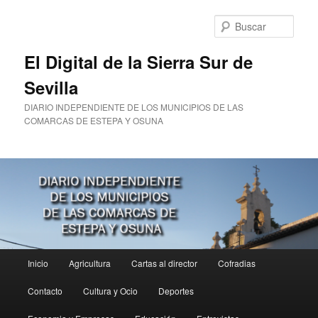
Ir
al
Busc
contenido
principal
El Digital de la Sierra Sur de
Sevilla
DIARIO INDEPENDIENTE DE LOS MUNICIPIOS DE LAS
COMARCAS DE ESTEPA Y OSUNA
Menú
Inicio
Agricultura
Cartas al director
Cofradias
principal
Contacto
Cultura y Ocio
Deportes