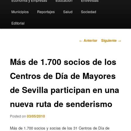
Economia y Empresas
Educación
Entrevistas
Municipios
Reportajes
Salud
Sociedad
Editorial
Navegación
←
Anterior
Siguiente
→
de
entradas
Más de 1.700 socios de los
Centros de Día de Mayores
de Sevilla participan en una
nueva ruta de senderismo
Posted on
03/05/2010
Más de 1.700 socios y socias de los 31 Centros de Día de