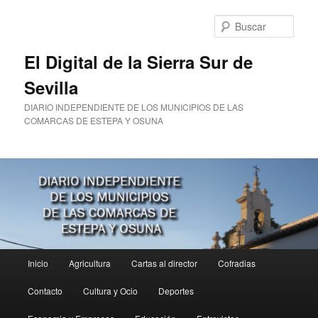
Ir
al
Busc
contenido
principal
El Digital de la Sierra Sur de
Sevilla
DIARIO INDEPENDIENTE DE LOS MUNICIPIOS DE LAS
COMARCAS DE ESTEPA Y OSUNA
Menú
Inicio
Agricultura
Cartas al director
Cofradias
principal
Contacto
Cultura y Ocio
Deportes