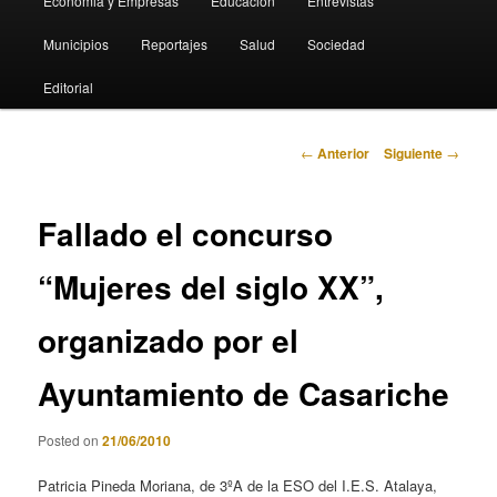
Economia y Empresas
Educación
Entrevistas
Municipios
Reportajes
Salud
Sociedad
Editorial
Navegación
←
Anterior
Siguiente
→
de
entradas
Fallado el concurso
“Mujeres del siglo XX”,
organizado por el
Ayuntamiento de Casariche
Posted on
21/06/2010
Patricia Pineda Moriana, de 3ºA de la ESO del I.E.S. Atalaya,