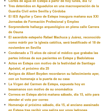
Cortes de agua en Estepa a partir de hoy lunes, día 12
Tres detenidos en Aguadulce en una macrooperación de la
Guardia Civil entre Sevilla y Córdoba
El IES Aguilar y Cano de Estepa inaugura mañana sus XXI
Jornadas de Formación Profesional y Empleo
Sorprendente hallazgo arqueológico en plena calle Carrera
de Osuna
El sacerdote estepeño Rafael Machuca y Juárez, reconocido
como mártir por la iglesia católica, será beatificado el 18 de
noviembre en Sevilla
Condenado a 73 años de cárcel el médico que grababa las
partes íntimas de sus pacientes en Estepa y Badolatosa
Actos en Estepa con motivo de la festividad de Santiago
Apóstol, el próximo día 25
Amigos de Albert Boyden recordaron su fallecimiento ayer,
con un homenaje a la puerta de su casa
La Virgen del Carmen de Estepa, expuesta hoy en
besamanos con motivo de su onomástica
Correos en Estepa abrirá mañana sábado, día 15, sólo para
atender el voto por correo
Homenaje el próximo sábado, día 15, al anciano asesinado
en Estepa tras recibir una paliza por unos ladrones