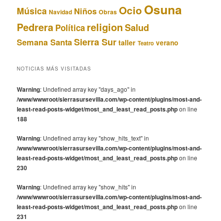
Osuna
Ocio
Música
Niños
Obras
Navidad
Pedrera
religion
Salud
Política
Sierra Sur
Semana Santa
taller
verano
Teatro
NOTICIAS MÁS VISITADAS
Warning
: Undefined array key "days_ago" in
/www/wwwroot/sierrasursevilla.com/wp-content/plugins/most-and-
least-read-posts-widget/most_and_least_read_posts.php
on line
188
Warning
: Undefined array key "show_hits_text" in
/www/wwwroot/sierrasursevilla.com/wp-content/plugins/most-and-
least-read-posts-widget/most_and_least_read_posts.php
on line
230
Warning
: Undefined array key "show_hits" in
/www/wwwroot/sierrasursevilla.com/wp-content/plugins/most-and-
least-read-posts-widget/most_and_least_read_posts.php
on line
231