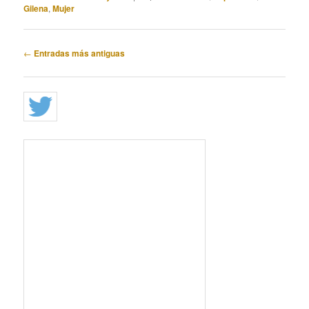
Gilena
,
Mujer
Navegación
←
Entradas más antiguas
de
entradas