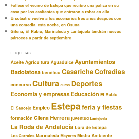
Fallece el vecino de Estepa que recibió una paliza en su
casa por los asaltantes que entraron a robar en ella
Ursoteatro vuelve a los escenarios tres años después con
una comedia, esta noche, en Osuna
Gilena, El Rubio, Marinaleda y Lantejuela tendrán nuevos
párrocos a partir de septiembre
ETIQUETAS
Ayuntamientos
Aceite
Agricultura
Aguadulce
Casariche
Cofradias
Badolatosa
benéfico
Cultura
Deportes
concurso
curso
Educación
Economía y empresas
El Rubio
Estepa
feria y fiestas
Empleo
El Saucejo
Herrera
Gilena
formación
juventud
Lantejuela
La Roda de Andalucía
Lora de Estepa
Marinaleda
Medio Ambiente
Los Corrales
Mayores