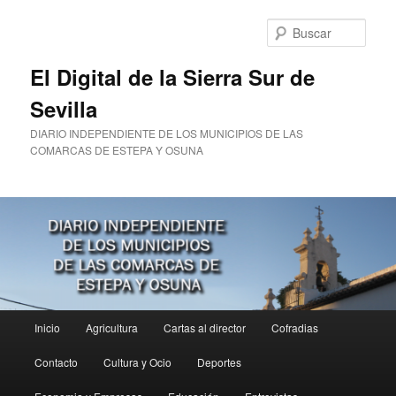
Ir
Ir
al
al
Busc
contenido
contenido
principal
secundario
El Digital de la Sierra Sur de
Sevilla
DIARIO INDEPENDIENTE DE LOS MUNICIPIOS DE LAS
COMARCAS DE ESTEPA Y OSUNA
Menú
Inicio
Agricultura
Cartas al director
Cofradias
principal
Contacto
Cultura y Ocio
Deportes