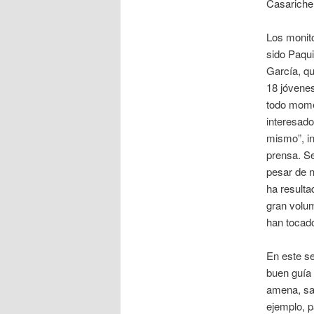
Casariche 
Los monit
sido Paqu
García, qu
18 jóvene
todo mome
interesado
mismo”, i
prensa. S
pesar de n
ha resulta
gran volu
han tocado
En este se
buen guía 
amena, sab
ejemplo, p