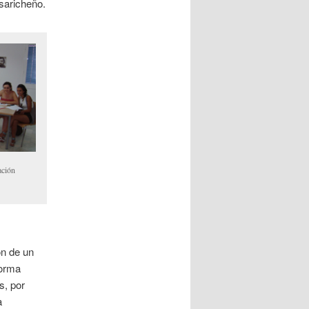
asaricheño.
ación
ón de un
forma
s, por
a