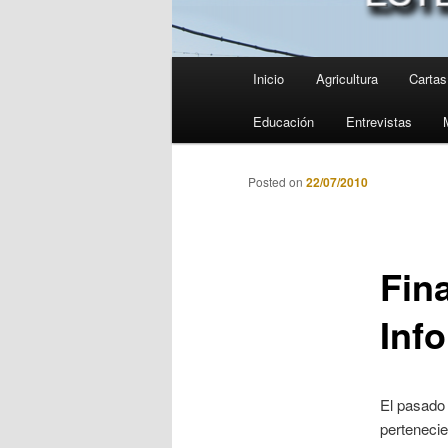
Menú
Inicio
Agricultura
Cartas 
principal
Educación
Entrevistas
Posted on
22/07/2010
Fin
Inf
El pasado 
pertenecie