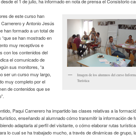
desde el 1 de julio, ha informado en nota de prensa el Consistorio c
ores de este curso han
i Carnerero y Antonio Jesús
e han formado a un total de
s “que se han mostrado en
nto muy receptivos e
s con los contenidos del
ndica el comunicado de
egún sus monitores, “a
o ser un curso muy largo,
Imagen de los alumnos del curso Inform
Turística
do muy completo por el
men de contenidos que se
”.
ntido, Paqui Carnerero ha impartido las clases relativas a la formaci
turístico, enseñando al alumnado cómo transmitir la información de 
iendo adaptarla al perfil del visitante, o cómo elaborar rutas turística
ara lo cual se ha trabajado mucho, a través de dinámicas de grupo, l