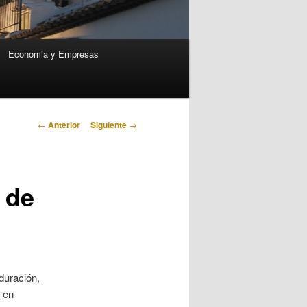
Economia y Empresas
Navegación
←
Anterior
Siguiente
→
de
entradas
 de
duración,
o en