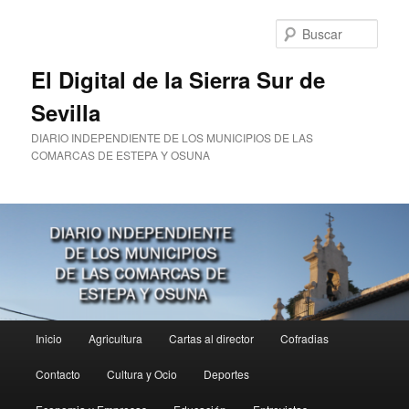
Ir
al
Busc
contenido
principal
El Digital de la Sierra Sur de
Sevilla
DIARIO INDEPENDIENTE DE LOS MUNICIPIOS DE LAS
COMARCAS DE ESTEPA Y OSUNA
Menú
Inicio
Agricultura
Cartas al director
Cofradias
principal
Contacto
Cultura y Ocio
Deportes