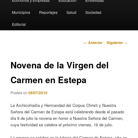
Economia y Empresas
Educación
Entrevistas
Municipios
Reportajes
Salud
Sociedad
Editorial
Navegación
←
Anterior
Siguiente
→
de
entradas
Novena de la Virgen del
Carmen en Estepa
Posted on
09/07/2010
La Archicofradía y Hermandad del Corpus Christi y Nuestra
Señora del Carmen de Estepa está celebrando desde el pasado
día 8 de julio la novena en honor a Nuestra Señora del Carmen,
cuya festividad se celebra el próximo viernes, 16 de julio.
La novena se celebra en la Iglesia del Carmen de Estepa, sita en