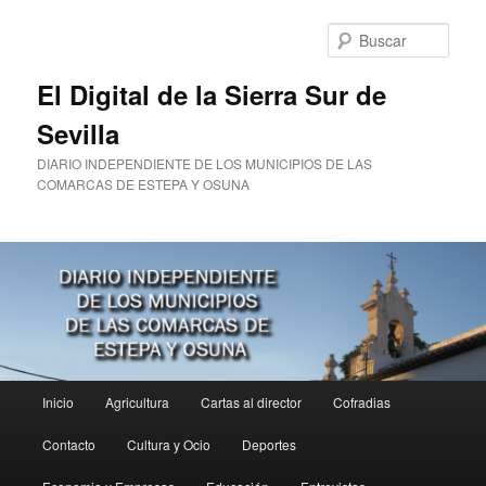
Ir
al
Busc
contenido
principal
El Digital de la Sierra Sur de
Sevilla
DIARIO INDEPENDIENTE DE LOS MUNICIPIOS DE LAS
COMARCAS DE ESTEPA Y OSUNA
Menú
Inicio
Agricultura
Cartas al director
Cofradias
principal
Contacto
Cultura y Ocio
Deportes