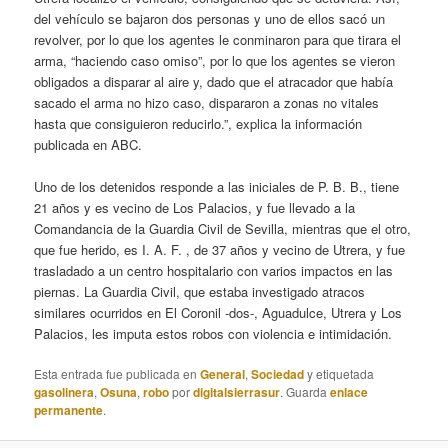
del vehículo se bajaron dos personas y uno de ellos sacó un
revolver, por lo que los agentes le conminaron para que tirara el
arma, “haciendo caso omiso”, por lo que los agentes se vieron
obligados a disparar al aire y, dado que el atracador que había
sacado el arma no hizo caso, dispararon a zonas no vitales
hasta que consiguieron reducirlo.”, explica la información
publicada en ABC.
Uno de los detenidos responde a las iniciales de P. B. B., tiene
21 años y es vecino de Los Palacios, y fue llevado a la
Comandancia de la Guardia Civil de Sevilla, mientras que el otro,
que fue herido, es I. A. F. , de 37 años y vecino de Utrera, y fue
trasladado a un centro hospitalario con varios impactos en las
piernas. La Guardia Civil, que estaba investigado atracos
similares ocurridos en El Coronil -dos-, Aguadulce, Utrera y Los
Palacios, les imputa estos robos con violencia e intimidación.
Esta entrada fue publicada en
General
,
Sociedad
y etiquetada
gasolinera
,
Osuna
,
robo
por
digitalsierrasur
. Guarda
enlace
permanente
.