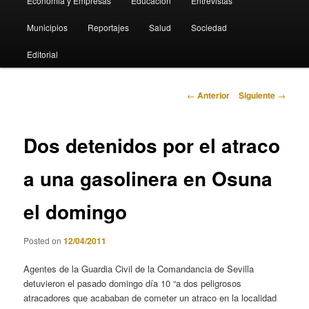
Economia y Empresas
Educación
Entrevistas
Municipios
Reportajes
Salud
Sociedad
Editorial
Navegación
←
Anterior
Siguiente
→
de
entradas
Dos detenidos por el atraco
a una gasolinera en Osuna
el domingo
Posted on
12/04/2011
Agentes de la Guardia Civil de la Comandancia de Sevilla
detuvieron el pasado domingo día 10 “a dos peligrosos
atracadores que acababan de cometer un atraco en la localidad