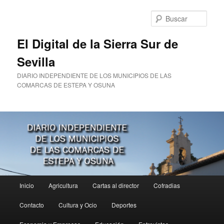
Ir
al
Busc
contenido
principal
El Digital de la Sierra Sur de
Sevilla
DIARIO INDEPENDIENTE DE LOS MUNICIPIOS DE LAS
COMARCAS DE ESTEPA Y OSUNA
Menú
Inicio
Agricultura
Cartas al director
Cofradias
principal
Contacto
Cultura y Ocio
Deportes