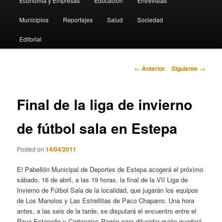
Economia y Empresas
Educación
Entrevistas
Municipios
Reportajes
Salud
Sociedad
Editorial
Navegación
←
Anterior
Siguiente
→
de
entradas
Final de la liga de invierno
de fútbol sala en Estepa
Posted on
14/04/2011
El Pabellón Municipal de Deportes de Estepa acogerá el próximo
sábado, 16 de abril, a las 19 horas, la final de la VII Liga de
Invierno de Fútbol Sala de la localidad, que jugarán los equipos
de Los Manolos y Las Estrellitas de Paco Chaparro. Una hora
antes, a las seis de la tarde, se disputará el encuentro entre el
Rayo Estepeño y Cartonajes Pagón para dilucidar quién quedará