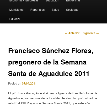
Economia y Empresas
Educación
Entrevistas
Municipios
Reportajes
Salud
Sociedad
Editorial
Navegación
←
Anterior
Siguiente
→
de
entradas
Francisco Sánchez Flores,
pregonero de la Semana
Santa de Aguadulce 2011
Posted on
07/04/2011
El próximo sábado, 9 de abril, en la Iglesia de San Bartolomé de
Aguadulce, los vecinos de la localidad tendrán la oportunidad de
asistir al XIII Pregón de Semana Santa 2011, que este año