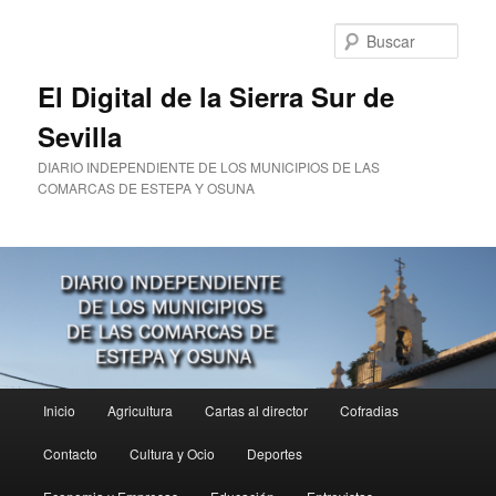
Ir
al
Busc
contenido
principal
El Digital de la Sierra Sur de
Sevilla
DIARIO INDEPENDIENTE DE LOS MUNICIPIOS DE LAS
COMARCAS DE ESTEPA Y OSUNA
Menú
Inicio
Agricultura
Cartas al director
Cofradias
principal
Contacto
Cultura y Ocio
Deportes