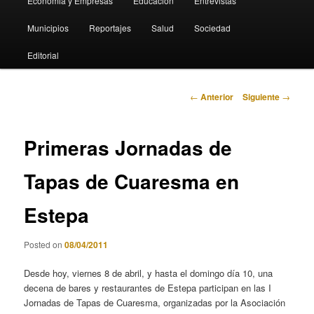
Economia y Empresas
Educación
Entrevistas
Municipios
Reportajes
Salud
Sociedad
Editorial
Navegación
←
Anterior
Siguiente
→
de
entradas
Primeras Jornadas de
Tapas de Cuaresma en
Estepa
Posted on
08/04/2011
Desde hoy, viernes 8 de abril, y hasta el domingo día 10, una
decena de bares y restaurantes de Estepa participan en las I
Jornadas de Tapas de Cuaresma, organizadas por la Asociación