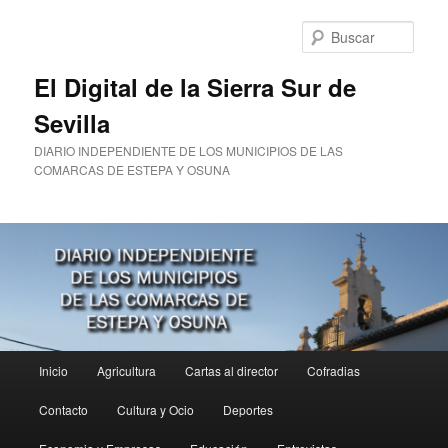
Ir
al
Busc
contenido
principal
El Digital de la Sierra Sur de
Sevilla
DIARIO INDEPENDIENTE DE LOS MUNICIPIOS DE LAS
COMARCAS DE ESTEPA Y OSUNA
Menú
Inicio
Agricultura
Cartas al director
Cofradias
principal
Contacto
Cultura y Ocio
Deportes