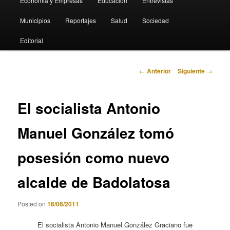
Economia y Empresas
Educación
Entrevistas
Municipios
Reportajes
Salud
Sociedad
Editorial
Navegación
←
Anterior
Siguiente
→
de
entradas
El socialista Antonio
Manuel González tomó
posesión como nuevo
alcalde de Badolatosa
Posted on
16/06/2011
El socialista Antonio Manuel González Graciano fue