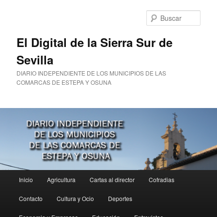
Ir
al
Busc
contenido
principal
El Digital de la Sierra Sur de
Sevilla
DIARIO INDEPENDIENTE DE LOS MUNICIPIOS DE LAS
COMARCAS DE ESTEPA Y OSUNA
Menú
Inicio
Agricultura
Cartas al director
Cofradias
principal
Contacto
Cultura y Ocio
Deportes