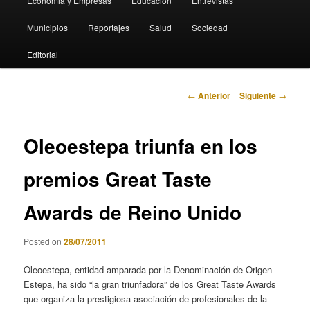
Economia y Empresas
Educación
Entrevistas
Municipios
Reportajes
Salud
Sociedad
Editorial
Navegación
←
Anterior
Siguiente
→
de
entradas
Oleoestepa triunfa en los
premios Great Taste
Awards de Reino Unido
Posted on
28/07/2011
Oleoestepa, entidad amparada por la Denominación de Origen
Estepa, ha sido “la gran triunfadora” de los Great Taste Awards
que organiza la prestigiosa asociación de profesionales de la