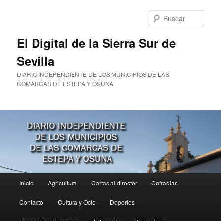
Ir
al
Busc
contenido
principal
El Digital de la Sierra Sur de
Sevilla
DIARIO INDEPENDIENTE DE LOS MUNICIPIOS DE LAS
COMARCAS DE ESTEPA Y OSUNA
Menú
Inicio
Agricultura
Cartas al director
Cofradias
principal
Contacto
Cultura y Ocio
Deportes