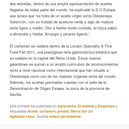
dos estrellas, dentro de una amplia representación de aceites
llegados de todas parte del mundo, ha explicado la D.O.Estepa,
que aclara que “se trata de un aceite virgen extra Oleoestepa
Selección, con un frutado de aceituna verde y algo de madura
entre ligero y medio. Olor a hierba recién cortada, en boca sabor
a almendra y hierba. Amargor y picante ligeros.”
El certamen se celebra dentro de la London Speciality & Fine
Food Fair 2011, una prestigiosa feria gastronómica británica que
se celebra en la capital del Reino Unido. Estos nuevos
galardones se suman a un amplio currículum de reconocimientos
tanto a nivel nacional como internacional que han situado a
Oleoestepa como uno de los mejores vírgenes extra del mundo.
Además, los aceites premiados cuentan con el sello de la
Denominación de Origen Estepa, la única de la provincia de
Sevilla.
Esta entrada fue publicada en
Agricultura
,
Economia y Empresas
y
etiquetada
Aceite
,
certamen
,
premio
,
Sierra Sur
por
digitalsierrasur
. Guarda
enlace permanente
.