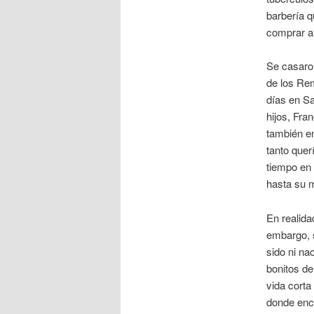
barbería 
comprar a 
Se casaron
de los Rem
días en Sa
hijos, Fra
también en
tanto quer
tiempo en 
hasta su 
En realida
embargo, s
sido ni na
bonitos de
vida corta
donde enco