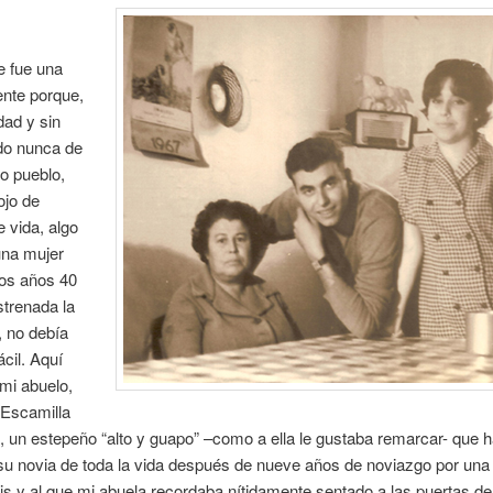
e fue una
ente porque,
dad y sin
do nunca de
o pueblo,
ojo de
 vida, algo
una mujer
los años 40
strenada la
, no debía
ácil. Aquí
mi abuelo,
 Escamilla
 un estepeño “alto y guapo” –como a ella le gustaba remarcar- que 
su novia de toda la vida después de nueve años de noviazgo por una
is y al que mi abuela recordaba nítidamente sentado a las puertas d