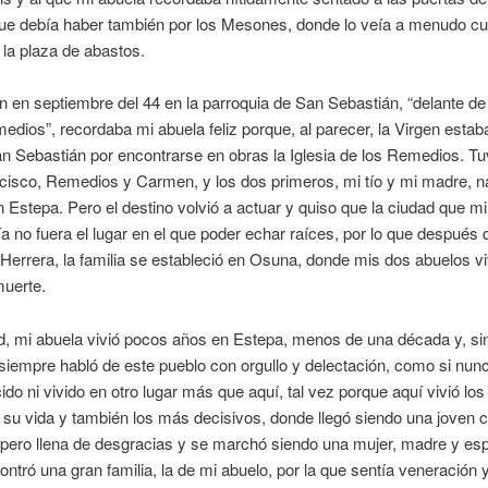
que debía haber también por los Mesones, donde lo veía a menudo cu
la plaza de abastos.
 en septiembre del 44 en la parroquia de San Sebastián, “delante de 
edios”, recordaba mi abuela feliz porque, al parecer, la Virgen estab
n Sebastián por encontrarse en obras la Iglesia de los Remedios. Tu
ncisco, Remedios y Carmen, y los dos primeros, mi tío y mi madre, n
 Estepa. Pero el destino volvió a actuar y quiso que la ciudad que m
ía no fuera el lugar en el que poder echar raíces, por lo que después 
Herrera, la familia se estableció en Osuna, donde mis dos abuelos vi
muerte.
d, mi abuela vivió pocos años en Estepa, menos de una década y, si
iempre habló de este pueblo con orgullo y delectación, como si nun
cido ni vivido en otro lugar más que aquí, tal vez porque aquí vivió l
 su vida y también los más decisivos, donde llegó siendo una joven 
 pero llena de desgracias y se marchó siendo una mujer, madre y es
ntró una gran familia, la de mi abuelo, por la que sentía veneración 