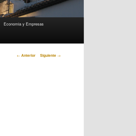
Economia y Empresas
Navegación
←
Anterior
Siguiente
→
de
entradas