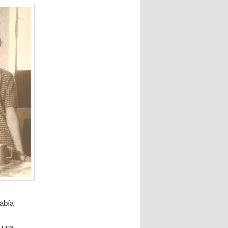
había
e una