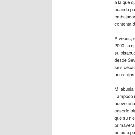
a la que q
cuando pod
embajadora
contenta d
A veces, e
2000, la q
su bisabue
desde Sevi
seis décad
unos hijos
Mi abuela 
Tampoco m
nueve años
caserío bl
que su nie
primaveras
en este pu