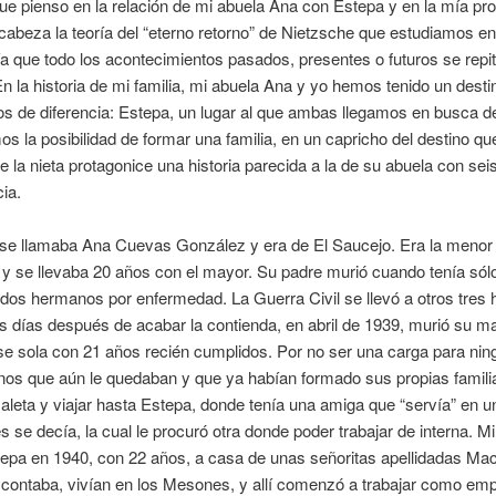
e pienso en la relación de mi abuela Ana con Estepa y en la mía pr
 cabeza la teoría del “eterno retorno” de Nietzsche que estudiamos en 
a que todo los acontecimientos pasados, presentes o futuros se repi
En la historia de mi familia, mi abuela Ana y yo hemos tenido un des
s de diferencia: Estepa, un lugar al que ambas llegamos en busca de
s la posibilidad de formar una familia, en un capricho del destino qu
e la nieta protagonice una historia parecida a la de su abuela con se
cia.
 se llamaba Ana Cuevas González y era de El Saucejo. Era la menor
 se llevaba 20 años con el mayor. Su padre murió cuando tenía sólo
 dos hermanos por enfermedad. La Guerra Civil se llevó a otros tres
s días después de acabar la contienda, en abril de 1939, murió su m
e sola con 21 años recién cumplidos. Por no ser una carga para nin
os que aún le quedaban y que ya habían formado sus propias famili
aleta y viajar hasta Estepa, donde tenía una amiga que “servía” en u
 se decía, la cual le procuró otra donde poder trabajar de interna. M
tepa en 1940, con 22 años, a casa de unas señoritas apellidadas Ma
contaba, vivían en los Mesones, y allí comenzó a trabajar como em