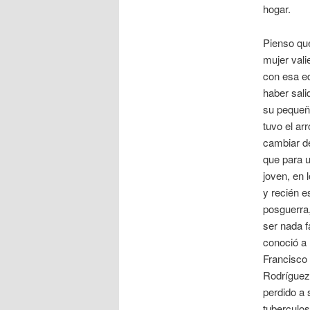
hogar.
Pienso qu
mujer vali
con esa e
haber sali
su pequeñ
tuvo el arr
cambiar de
que para 
joven, en 
y recién e
posguerra
ser nada f
conoció a 
Francisco
Rodríguez,
perdido a 
tuberculos