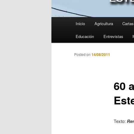
Menú
Inicio
Agricultura
Cartas 
principal
Educación
Entrevistas
Posted on
14/08/2011
60 
Est
Texto:
Re