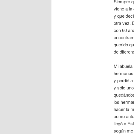
Siempre qu
viene a la
y que decí
otra vez. 
con 60 año
encontramo
querido qu
de diferen
Mi abuela
hermanos y
y perdió a
y sólo uno
quedándos
los herman
hacer la m
como antes
llegó a Es
según me 