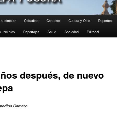
al director
Cofradias
Contacto
Cultura y Ocio
Deportes
Municipios
Reportajes
Salud
Sociedad
Editorial
años después, de nuevo
epa
medios Camero