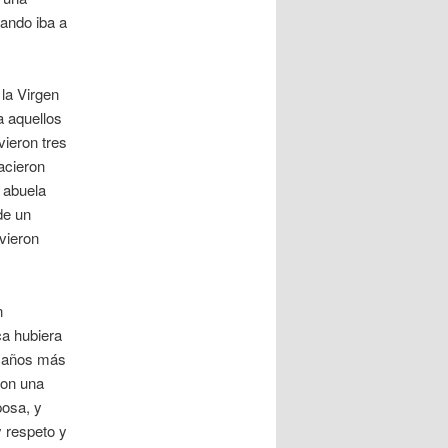
ando iba a
la Virgen
a aquellos
vieron tres
acieron
i abuela
de un
vieron
n
ca hubiera
os años más
con una
posa, y
y respeto y