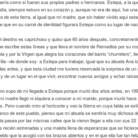
uería como si fueran sus propios padres o hermanos. Estepa, a la qu
ía, siempre estuvo en su corazón y, aunque no era de aquí, fue un
 de esta tierra, al igual que mi madre, que sin haber vivido aquí est
e que en su carné de identidad figurara Estepa como su lugar de nac
l destino es caprichoso y quiso que 60 años después, concretamente
ue escribe estas líneas y que lleva el nombre de Remedios por su ma
la y por la Virgen que alegra los corazones del barrio “churretero”, ll
lla –de donde soy- a Estepa para trabajar, igual que su abuela Ana lo
as antes, y que esta ciudad me tuviera reservada la sorpresa de un
 y de un lugar en el que vivir, encontrar nuevos amigos y echar raíce
no supo de mi llegada a Estepa porque murió dos años antes, en 199
i madre llegó ni siquiera a conocer a mi marido, porque murió hace
. Pero cuando miro al horizonte y veo la Sierra en cuya falda se ext
anco de este pueblo, pienso que mi abuela se sentiría muy dichosa d
ta pasea por las mismas calles que la vieron llegar a ella con sus 22
 recién estrenadas y una maleta llena de esperanzas que se hicieron
eblo que la acogió con los brazos abiertos y en el que ella fue tan feli