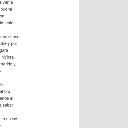
e venía
a buena
aba
imiento.
 en el año
dre y por
egara
 hiciera
 marido y
s.
8.
 ahora
iende el
e saber
 realidad
z.