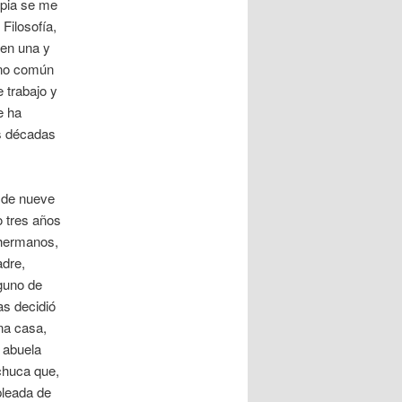
opia se me
Filosofía,
ten una y
tino común
 trabajo y
e ha
is décadas
 de nueve
 tres años
 hermanos,
adre,
guno de
as decidió
na casa,
i abuela
chuca que,
pleada de