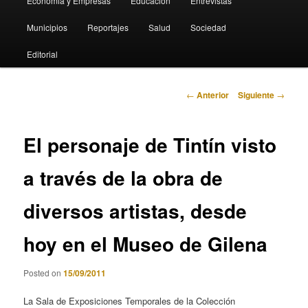
Economia y Empresas
Educación
Entrevistas
Municipios
Reportajes
Salud
Sociedad
Editorial
Navegación
←
Anterior
Siguiente
→
de
entradas
El personaje de Tintín visto
a través de la obra de
diversos artistas, desde
hoy en el Museo de Gilena
Posted on
15/09/2011
La Sala de Exposiciones Temporales de la Colección