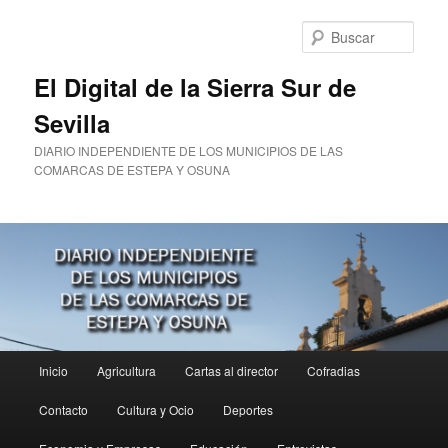
Ir
al
Busc
contenido
principal
El Digital de la Sierra Sur de
Sevilla
DIARIO INDEPENDIENTE DE LOS MUNICIPIOS DE LAS
COMARCAS DE ESTEPA Y OSUNA
Menú
Inicio
Agricultura
Cartas al director
Cofradias
principal
Contacto
Cultura y Ocio
Deportes