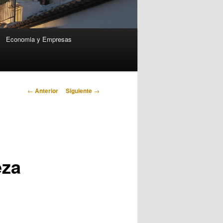
Economia y Empresas
Navegación
←
Anterior
Siguiente
→
de
entradas
eza