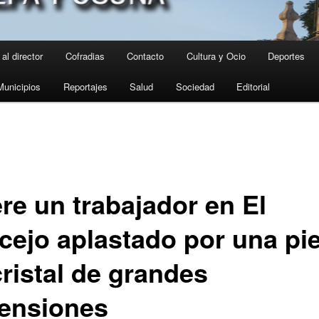
al director
Cofradias
Contacto
Cultura y Ocio
Deportes
Municipios
Reportajes
Salud
Sociedad
Editorial
re un trabajador en El
cejo aplastado por una pi
cristal de grandes
ensiones