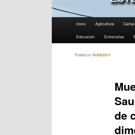
Menú
Inicio
Agricultura
Cartas 
principal
Educación
Entrevistas
Posted on
30/09/2011
Mue
Sau
de 
dim