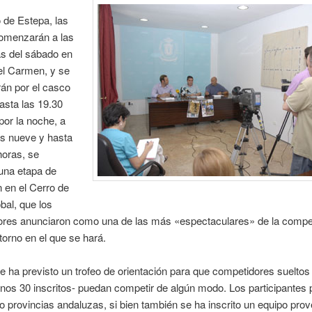
 de Estepa, las
omenzarán a las
as del sábado en
el Carmen, y se
rán por el casco
hasta las 19.30
por la noche, a
las nueve y hasta
horas, se
una etapa de
n en el Cerro de
bal, que los
ores anunciaron como una de las más «espectaculares» de la compe
torno en el que se hará.
 ha previsto un trofeo de orientación para que competidores sueltos
nos 30 inscritos- puedan competir de algún modo. Los participantes
o provincias andaluzas, si bien también se ha inscrito un equipo prov