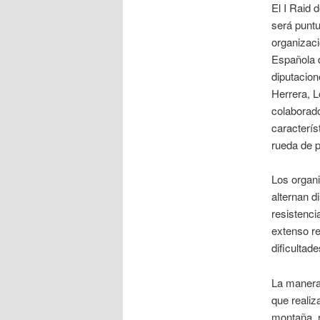
El I Raid
será puntu
organizaci
Española d
diputacion
Herrera, 
colaborad
caracterís
rueda de 
Los organ
alternan d
resistenci
extenso re
dificultad
La manera 
que realiza
montaña, r