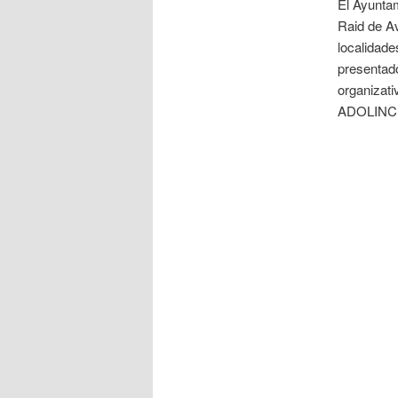
El Ayuntam
Raid de Av
localidade
presentado
organizati
ADOLINCE,