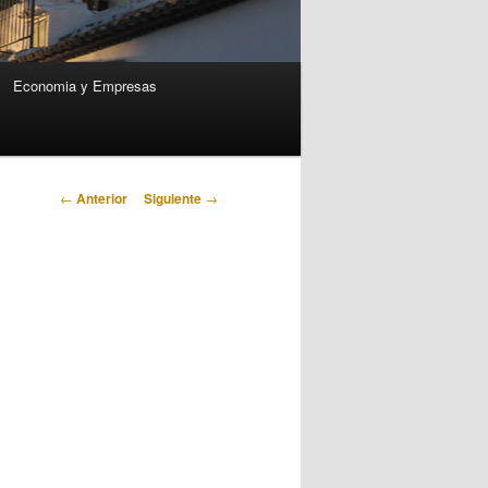
Economia y Empresas
Navegación
←
Anterior
Siguiente
→
de
entradas