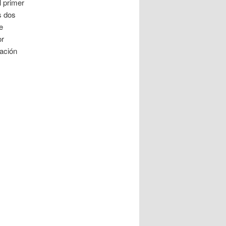
l primer
s dos
e
or
ación