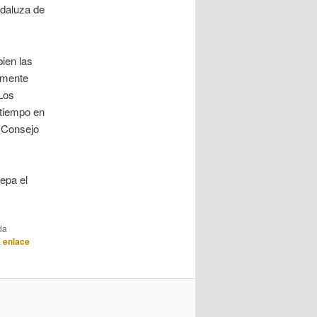
ndaluza de
ien las
amente
 Los
 tiempo en
 Consejo
epa el
da
a
enlace