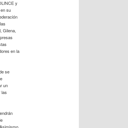
DOLINCE y
 en su
ederación
las
, Gilena,
mpresas
stas
dores en la
de se
de
ar un
 las
tendrán
de
. Asimismo,