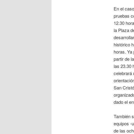
En el caso
pruebas c
12.30 hor
la Plaza d
desarrolla
histórico 
horas. Ya 
partir de 
las 23.30 
celebrará 
orientació
San Cristó
organizad
dado el en
También se
equipos -u
de las och