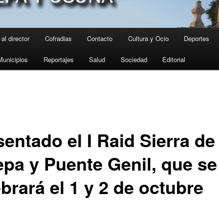
al director
Cofradias
Contacto
Cultura y Ocio
Deportes
Municipios
Reportajes
Salud
Sociedad
Editorial
entado el I Raid Sierra de
epa y Puente Genil, que se
brará el 1 y 2 de octubre