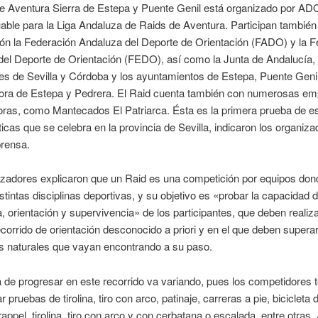
 de Aventura Sierra de Estepa y Puente Genil está organizado por A
able para la Liga Andaluza de Raids de Aventura. Participan también
ón la Federación Andaluza del Deporte de Orientación (FADO) y la F
el Deporte de Orientación (FEDO), así como la Junta de Andalucía, 
es de Sevilla y Córdoba y los ayuntamientos de Estepa, Puente Genil
Lora de Estepa y Pedrera.
El Raid cuenta también con numerosas e
oras, como Mantecados El Patriarca. Ésta es la primera prueba de e
ticas que se celebra en la provincia de Sevilla, indicaron los organiza
prensa.
izadores explicaron que un Raid es una competición por equipos don
istintas disciplinas deportivas, y su objetivo es «probar la capacidad 
a, orientación y supervivencia» de los participantes, que deben realiz
corrido de orientación desconocido a priori y en el que deben superar
es naturales que vayan encontrando a su paso.
de progresar en este recorrido va variando, pues los competidores 
r pruebas de tirolina, tiro con arco, patinaje, carreras a pie, bicicleta 
appel, tirolina, tiro con arco y con cerbatana o escalada, entre otras