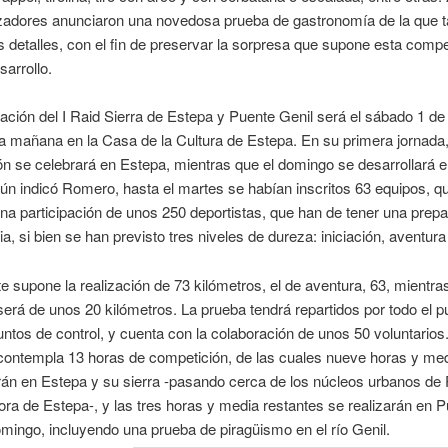
izadores anunciaron una novedosa prueba de gastronomía de la que
 detalles, con el fin de preservar la sorpresa que supone esta compe
sarrollo.
ación del I Raid Sierra de Estepa y Puente Genil será el sábado 1 de
la mañana en la Casa de la Cultura de Estepa. En su primera jornada,
n se celebrará en Estepa, mientras que el domingo se desarrollará 
ún indicó Romero, hasta el martes se habían inscritos 63 equipos, q
a participación de unos 250 deportistas, que han de tener una prepa
ia, si bien se han previsto tres niveles de dureza: iniciación, aventura 
lite supone la realización de 73 kilómetros, el de aventura, 63, mientra
 será de unos 20 kilómetros. La prueba tendrá repartidos por todo el 
untos de control, y cuenta con la colaboración de unos 50 voluntarios.
contempla 13 horas de competición, de las cuales nueve horas y me
rán en Estepa y su sierra -pasando cerca de los núcleos urbanos de 
ora de Estepa-, y las tres horas y media restantes se realizarán en 
omingo, incluyendo una prueba de piragüismo en el río Genil.