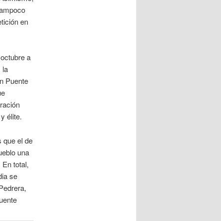
 tampoco
tición en
 octubre a
 la
en Puente
ue
ración
y élite.
s que el de
pueblo una
 En total,
dia se
Pedrera,
Puente