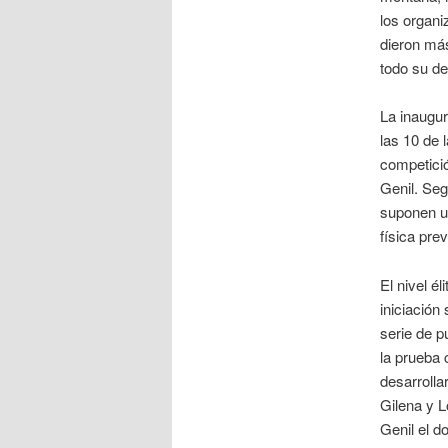
los organ
dieron más
todo su de
La inaugur
las 10 de 
competició
Genil. Seg
suponen un
física prev
El nivel é
iniciación
serie de p
la prueba 
desarrolla
Gilena y L
Genil el d