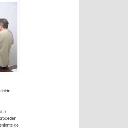
tición
 sin
 proceden
eniente de