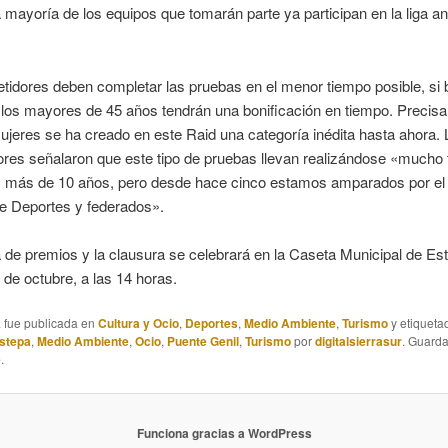
 mayoría de los equipos que tomarán parte ya participan en la liga a
idores deben completar las pruebas en el menor tiempo posible, si b
 los mayores de 45 años tendrán una bonificación en tiempo. Precis
ujeres se ha creado en este Raid una categoría inédita hasta ahora.
res señalaron que este tipo de pruebas llevan realizándose «mucho
, más de 10 años, pero desde hace cinco estamos amparados por el
de Deportes y federados».
 de premios y la clausura se celebrará en la Caseta Municipal de Est
de octubre, a las 14 horas.
a fue publicada en
Cultura y Ocio
,
Deportes
,
Medio Ambiente
,
Turismo
y etiqueta
stepa
,
Medio Ambiente
,
Ocio
,
Puente Genil
,
Turismo
por
digitalsierrasur
. Guard
e
.
Funciona gracias a WordPress