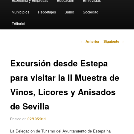
Economia y Empresas
Educación
Entrevistas
Municipios
Reportajes
Salud
Sociedad
Editorial
Navegación
←
Anterior
Siguiente
→
de
entradas
Excursión desde Estepa
para visitar la II Muestra de
Vinos, Licores y Anisados
de Sevilla
Posted on
02/10/2011
La Delegación de Turismo del Ayuntamiento de Estepa ha