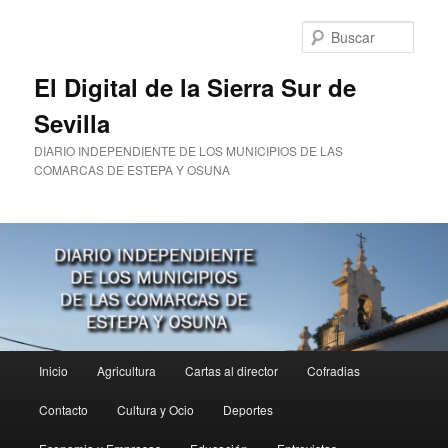
Ir
al
Busc
contenido
principal
El Digital de la Sierra Sur de
Sevilla
DIARIO INDEPENDIENTE DE LOS MUNICIPIOS DE LAS
COMARCAS DE ESTEPA Y OSUNA
Menú
Inicio
Agricultura
Cartas al director
Cofradias
principal
Contacto
Cultura y Ocio
Deportes