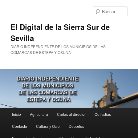
Ir
al
Busc
contenido
principal
El Digital de la Sierra Sur de
Sevilla
DIARIO INDEPENDIENTE DE LOS MUNICIPIOS DE LAS
COMARCAS DE ESTEPA Y OSUNA
Menú
Inicio
Agricultura
Cartas al director
Cofradias
principal
Contacto
Cultura y Ocio
Deportes