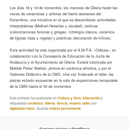
Los días 18 y 19 de noviembre, los menores de Gilena harán las
veces de ceramistas y artistas del barrio ateniense del
Keramikos; una iniciativa en el que se desarrollarán actividades
interpretativas (Melkart-Heracles y Jezabel), teóricas
(colonizaciones fenicias y griegas, mitología clásica, cerámica
de figuras rojas y negras) y prácticas (decoración de kílices).
Esta actividad ha sido organizada por el A.M.P.A. «Odisea», en
colaboración con la Consejería de Educación de la Junta de
Andalucía y el Ayuntamiento de Gilena. Estará tutorizada por
Matilde Pérez Abellán, pintora en cerámica artística, y por el
Gabinete Didáctico de la CMG. Una vez finalizado el taller, las
piezas estarán expuestas en la sala de exposiciones temporales
de la CMG hasta el 30 de noviembre.
Esta entrada fue publicada en
Cultura y Ocio
,
Educación
y
etiquetada
cerámica
,
Gilena
,
Grecia
,
museo
,
taller
por
digitalsierrasur
. Guarda
enlace permanente
.
Funciona gracias a WordPress