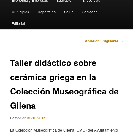
Economia y Empresas
Educación
Entrevistas
Municipios
Reportajes
Salud
Sociedad
Editorial
Navegación
←
Anterior
Siguiente
→
de
entradas
Taller didáctico sobre
cerámica griega en la
Colección Museográfica de
Gilena
Posted on
30/10/2011
La Colección Museográfica de Gilena (CMG) del Ayuntamiento