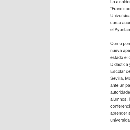
La alcalde
“Francisco
Universida
curso aca
el Ayuntam
Como pone
nueva ape
estado el 
Didáctica
Escolar de
Sevilla, M
ante un pa
autoridade
alumnos, 
conferenc
aprender a
universida