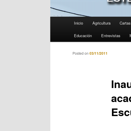
Menú
Inicio
Agricultura
Cartas 
principal
Educación
Entrevistas
Posted on
03/11/2011
Ina
aca
Esc