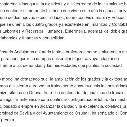
conferencia inaugural, la alcaldesa y el vicerrector de la Hispalense 
 en destacar el momento histórico que viven este año la escuela unive
reno de dos nuevas especialidades, como son Fisioterapia y Educac
que se unen a los cuatro grados ya existentes en Finanzas y Contabil
s Laborales y Recursos Humanos, Enfermería, además del doble gr
 laborales y finanzas y contabilidad.
osario Andújar ha animado tanto a profesores como a alumnos a se
 para configurar un campus universitario que se vaya adaptando
amente a las demandas y las necesidades que plantea la sociedad.
modo, ha destacado que “la ampliación de los grados y la exitosa a
mos al sistema europeo ha traído como consecuencia la consolidaci
niversitarios en Osuna, fruto –ha destacado- de una línea de trabajo 
a seguir manteniendo para continuar configurando el futuro de nuestr
 basado siempre en alcanzar la calidad y la excelencia, objetivos pr
ersidad de Sevilla y del Ayuntamiento de Osuna», ha señalado el Con
 prensa.