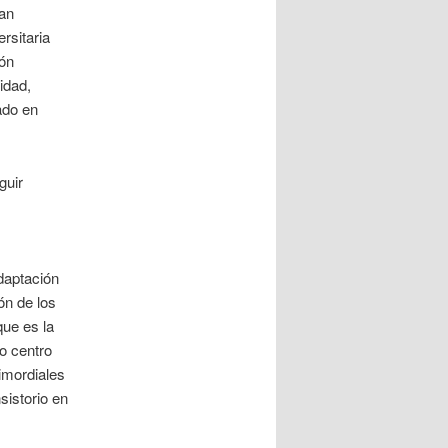
han
rsitaria
ión
idad,
ado en
guir
daptación
ón de los
que es la
o centro
imordiales
sistorio en