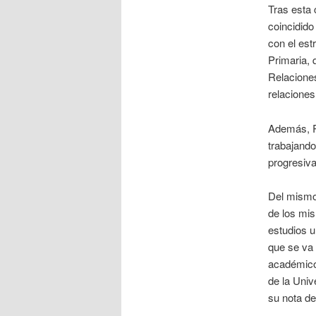
Tras esta 
coincidido
con el est
Primaria, 
Relacione
relaciones
Además, R
trabajando
progresiv
Del mismo 
de los mis
estudios u
que se va 
académico,
de la Univ
su nota de