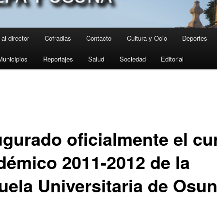
al director
Cofradias
Contacto
Cultura y Ocio
Deportes
Municipios
Reportajes
Salud
Sociedad
Editorial
ugurado oficialmente el cu
démico 2011-2012 de la
uela Universitaria de Osu