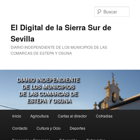
Ir
al
Busc
contenido
principal
El Digital de la Sierra Sur de
Sevilla
DIARIO INDEPENDIENTE DE LOS MUNICIPIOS DE LAS
COMARCAS DE ESTEPA Y OSUNA
Menú
Inicio
Agricultura
Cartas al director
Cofradias
principal
Contacto
Cultura y Ocio
Deportes