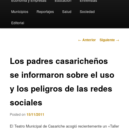
Economia y Empresas
Educación
Entrevistas
Municipios
Reportajes
Salud
Sociedad
Editorial
Navegación
←
Anterior
Siguiente
→
de
entradas
Los padres casaricheños
se informaron sobre el uso
y los peligros de las redes
sociales
Posted on
15/11/2011
El Teatro Municipal de Casariche acogió recientemente un «Taller