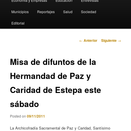
Economia y Empresas
Educación
Entrevistas
Municipios
Reportajes
Salud
Sociedad
Editorial
Navegación
←
Anterior
Siguiente
→
de
entradas
Misa de difuntos de la
Hermandad de Paz y
Caridad de Estepa este
sábado
Posted on
09/11/2011
La Archicofradía Sacramental de Paz y Caridad, Santísimo