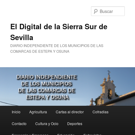
Ir
al
Busc
contenido
principal
El Digital de la Sierra Sur de
Sevilla
DIARIO INDEPENDIENTE DE LOS MUNICIPIOS DE LAS
COMARCAS DE ESTEPA Y OSUNA
Menú
Inicio
Agricultura
Cartas al director
Cofradias
principal
Contacto
Cultura y Ocio
Deportes