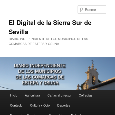
Ir
al
Busc
contenido
principal
El Digital de la Sierra Sur de
Sevilla
DIARIO INDEPENDIENTE DE LOS MUNICIPIOS DE LAS
COMARCAS DE ESTEPA Y OSUNA
Menú
Inicio
Agricultura
Cartas al director
Cofradias
principal
Contacto
Cultura y Ocio
Deportes