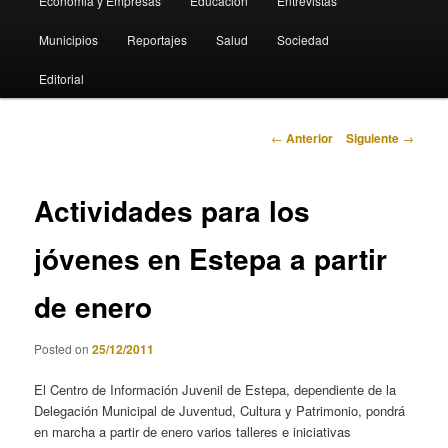
Economia y Empresas
Educación
Entrevistas
Municipios
Reportajes
Salud
Sociedad
Editorial
Navegación
←
Anterior
Siguiente
→
de
entradas
Actividades para los
jóvenes en Estepa a partir
de enero
Posted on
25/12/2011
El Centro de Información Juvenil de Estepa, dependiente de la
Delegación Municipal de Juventud, Cultura y Patrimonio, pondrá
en marcha a partir de enero varios talleres e iniciativas