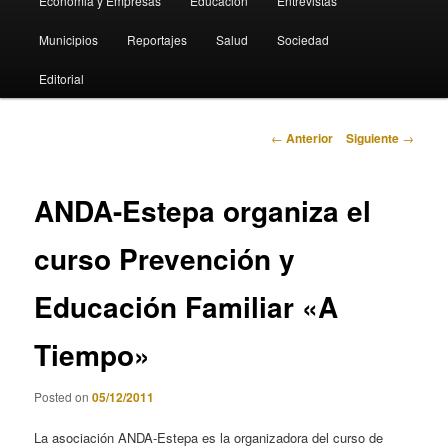
Economia y Empresas
Educación
Entrevistas
Municipios
Reportajes
Salud
Sociedad
Editorial
Navegación
←
Anterior
Siguiente
→
de
entradas
ANDA-Estepa organiza el
curso Prevención y
Educación Familiar «A
Tiempo»
Posted on
05/12/2011
La asociación ANDA-Estepa es la organizadora del curso de