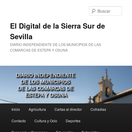
Ir
al
Busc
contenido
principal
El Digital de la Sierra Sur de
Sevilla
DIARIO INDEPENDIENTE DE LOS MUNICIPIOS DE LAS
COMARCAS DE ESTEPA Y OSUNA
Menú
Inicio
Agricultura
Cartas al director
Cofradias
principal
Contacto
Cultura y Ocio
Deportes