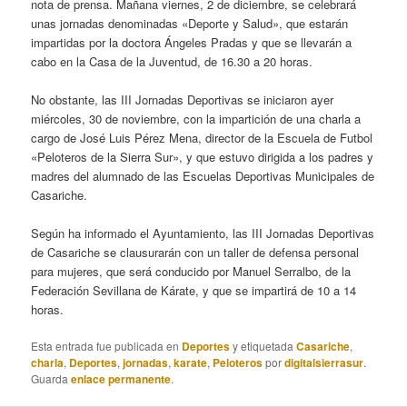
nota de prensa. Mañana viernes, 2 de diciembre, se celebrará
unas jornadas denominadas «Deporte y Salud», que estarán
impartidas por la doctora Ángeles Pradas y que se llevarán a
cabo en la Casa de la Juventud, de 16.30 a 20 horas.
No obstante, las III Jornadas Deportivas se iniciaron ayer
miércoles, 30 de noviembre, con la impartición de una charla a
cargo de José Luis Pérez Mena, director de la Escuela de Futbol
«Peloteros de la Sierra Sur», y que estuvo dirigida a los padres y
madres del alumnado de las Escuelas Deportivas Municipales de
Casariche.
Según ha informado el Ayuntamiento, las III Jornadas Deportivas
de Casariche se clausurarán con un taller de defensa personal
para mujeres, que será conducido por Manuel Serralbo, de la
Federación Sevillana de Kárate, y que se impartirá de 10 a 14
horas.
Esta entrada fue publicada en
Deportes
y etiquetada
Casariche
,
charla
,
Deportes
,
jornadas
,
karate
,
Peloteros
por
digitalsierrasur
.
Guarda
enlace permanente
.