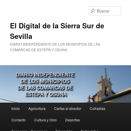
Ir
al
Busc
contenido
principal
El Digital de la Sierra Sur de
Sevilla
DIARIO INDEPENDIENTE DE LOS MUNICIPIOS DE LAS
COMARCAS DE ESTEPA Y OSUNA
Menú
Inicio
Agricultura
Cartas al director
Cofradias
principal
Contacto
Cultura y Ocio
Deportes