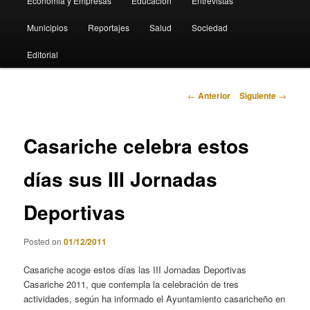
Economia y Empresas
Educación
Entrevistas
Municipios
Reportajes
Salud
Sociedad
Editorial
Navegación
←
Anterior
Siguiente
→
de
entradas
Casariche celebra estos
días sus III Jornadas
Deportivas
Posted on
01/12/2011
Casariche acoge estos días las III Jornadas Deportivas
Casariche 2011, que contempla la celebración de tres
actividades, según ha informado el Ayuntamiento casaricheño en