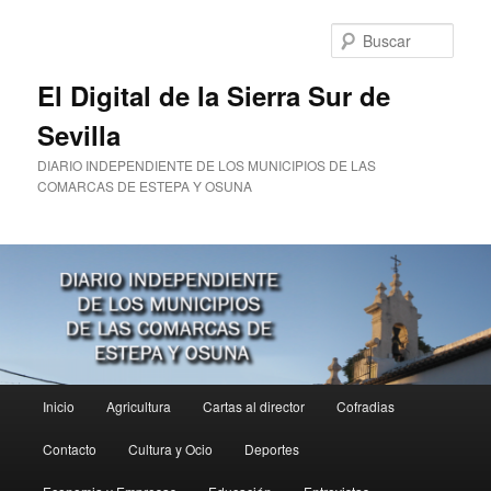
Ir
al
Busc
contenido
principal
El Digital de la Sierra Sur de
Sevilla
DIARIO INDEPENDIENTE DE LOS MUNICIPIOS DE LAS
COMARCAS DE ESTEPA Y OSUNA
Menú
Inicio
Agricultura
Cartas al director
Cofradias
principal
Contacto
Cultura y Ocio
Deportes