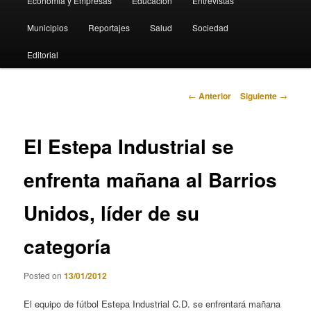
Economia y Empresas
Educación
Entrevistas
Municipios
Reportajes
Salud
Sociedad
Editorial
Navegación
←
Anterior
Siguiente
→
de
entradas
El Estepa Industrial se
enfrenta mañana al Barrios
Unidos, líder de su
categoría
Posted on
13/01/2012
El equipo de fútbol Estepa Industrial C.D. se enfrentará mañana