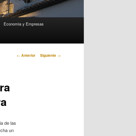
Economia y Empresas
Navegación
←
Anterior
Siguiente
→
de
entradas
ra
ra
a de las
rcha un