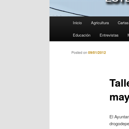
Menú
Inicio
Agricultura
Cartas 
principal
Educación
Entrevistas
Posted on
09/01/2012
Tall
may
El Ayuntam
drogodepe