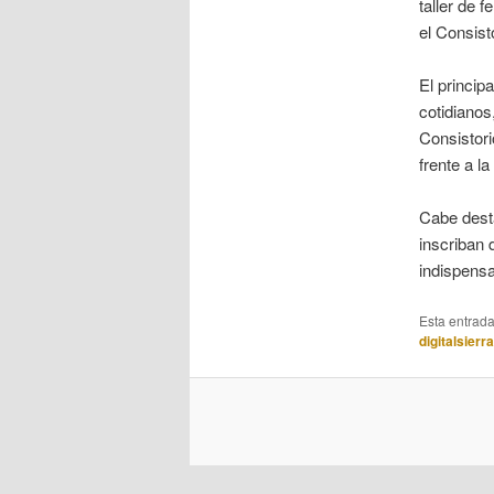
taller de 
el Consist
El princip
cotidianos
Consistori
frente a l
Cabe desta
inscriban 
indispensab
Esta entrad
digitalsierr