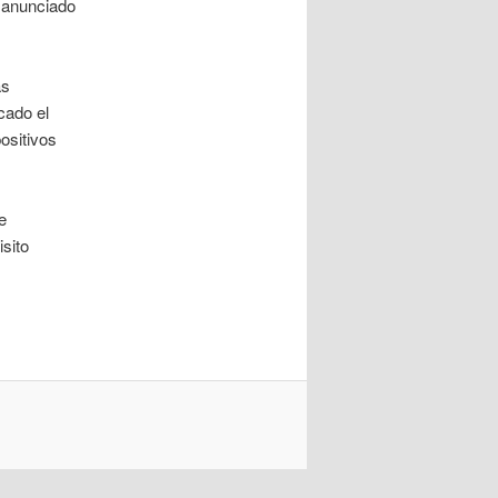
a anunciado
as
cado el
ositivos
e
sito