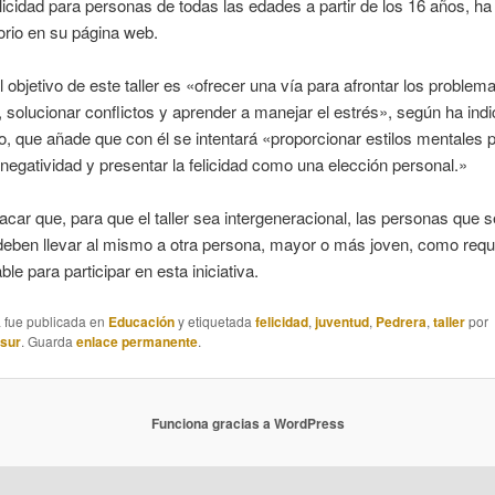
felicidad para personas de todas las edades a partir de los 16 años, h
orio en su página web.
al objetivo de este taller es «ofrecer una vía para afrontar los problem
, solucionar conflictos y aprender a manejar el estrés», según ha indi
o, que añade que con él se intentará «proporcionar estilos mentales p
a negatividad y presentar la felicidad como una elección personal.»
car que, para que el taller sea intergeneracional, las personas que s
deben llevar al mismo a otra persona, mayor o más joven, como requi
le para participar en esta iniciativa.
a fue publicada en
Educación
y etiquetada
felicidad
,
juventud
,
Pedrera
,
taller
por
asur
. Guarda
enlace permanente
.
Funciona gracias a WordPress