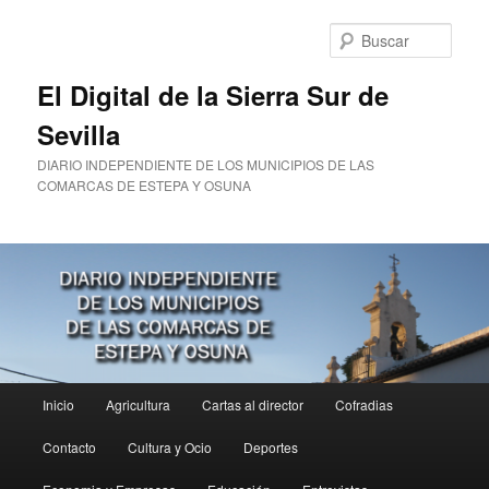
Ir
al
Busc
contenido
principal
El Digital de la Sierra Sur de
Sevilla
DIARIO INDEPENDIENTE DE LOS MUNICIPIOS DE LAS
COMARCAS DE ESTEPA Y OSUNA
Menú
Inicio
Agricultura
Cartas al director
Cofradias
principal
Contacto
Cultura y Ocio
Deportes