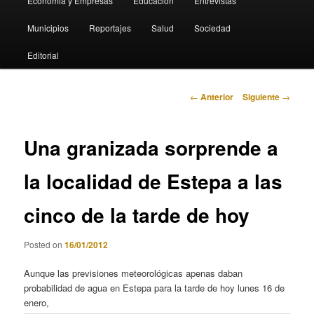
Economia y Empresas
Educación
Entrevistas
Municipios
Reportajes
Salud
Sociedad
Editorial
Navegación
←
Anterior
Siguiente
→
de
entradas
Una granizada sorprende a
la localidad de Estepa a las
cinco de la tarde de hoy
Posted on
16/01/2012
Aunque las previsiones meteorológicas apenas daban
probabilidad de agua en Estepa para la tarde de hoy lunes 16 de
enero,