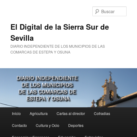
Ir
al
Busc
contenido
principal
El Digital de la Sierra Sur de
Sevilla
DIARIO INDEPENDIENTE DE LOS MUNICIPIOS DE LAS
COMARCAS DE ESTEPA Y OSUNA
Menú
Inicio
Agricultura
Cartas al director
Cofradias
principal
Contacto
Cultura y Ocio
Deportes