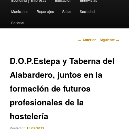
Economia y Empresas
Educación
Entrevistas
Municipios
Reportajes
Salud
Sociedad
Editorial
Navegación
←
Anterior
Siguiente
→
de
entradas
D.O.P.Estepa y Taberna del
Alabardero, juntos en la
formación de futuros
profesionales de la
hostelería
Posted on
15/02/2012