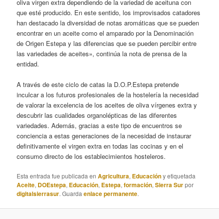
oliva virgen extra dependiendo de la variedad de aceituna con
que esté producido. En este sentido, los improvisados catadores
han destacado la diversidad de notas aromáticas que se pueden
encontrar en un aceite como el amparado por la Denominación
de Origen Estepa y las diferencias que se pueden percibir entre
las variedades de aceites», continúa la nota de prensa de la
entidad.
A través de este ciclo de catas la D.O.P.Estepa pretende
inculcar a los futuros profesionales de la hostelería la necesidad
de valorar la excelencia de los aceites de oliva vírgenes extra y
descubrir las cualidades organolépticas de las diferentes
variedades. Además, gracias a este tipo de encuentros se
conciencia a estas generaciones de la necesidad de instaurar
definitivamente el virgen extra en todas las cocinas y en el
consumo directo de los establecimientos hosteleros.
Esta entrada fue publicada en
Agricultura
,
Educación
y etiquetada
Aceite
,
DOEstepa
,
Educación
,
Estepa
,
formación
,
Sierra Sur
por
digitalsierrasur
. Guarda
enlace permanente
.