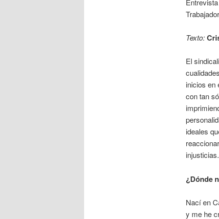
Entrevista
Trabajado
Texto:
Cri
El sindica
cualidade
inicios en
con tan só
imprimien
personalid
ideales qu
reaccionar
injusticias.
¿Dónde n
Nací en C
y me he cr