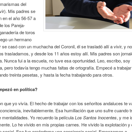
s marismas del
vir). Mis
padres se
n en el año 56-57 a
de los Pareja-
ganadería de toros
uego un hermano
se casó con un muchacha del Coronil, él se trasladó allí a vivir, y n
s trasladamos, y desde los 11 años estoy allí. Mis padres son jorna
da. Nunca fui a la escuela, no tuve esa oportunidad. Leo, escribo, soy
a, pero todavía tengo muchas faltas de ortografía. Empecé a trabajar
ndo treinta pesetas, y hasta la fecha trabajando para otros.
pezó en política?
ón que yo vivía. El hecho de trabajar con los señoritos andaluces te 
 conciencia, inevitablemente. Esa humillación que uno sufre cuando t
e mentalidades. Yo recuerdo la película
Los Santos Inocentes
, y me i
nte. Lo he vivido en mis propias carnes. He vivido la explotación 
ión social. Eso fue creándome una conciencia social. Empezamos a