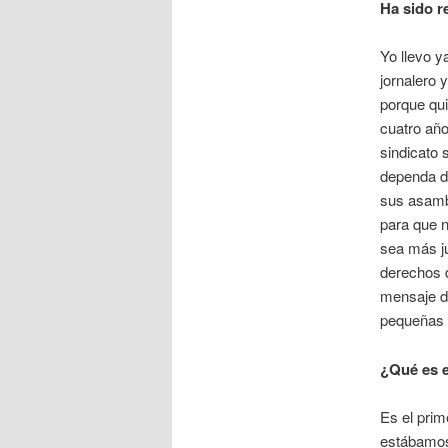
Ha sido r
Yo llevo y
jornalero 
porque qui
cuatro año
sindicato 
dependa de
sus asambl
para que n
sea más ju
derechos 
mensaje de
pequeñas 
¿Qué es 
Es el prim
estábamos 