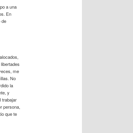
rpo a una
os. En
o de
 alocados,
 libertades
 veces, me
illas. No
dido la
te, y
 trabajar
er persona,
io que te