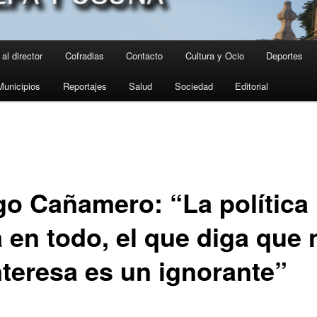
al director
Cofradias
Contacto
Cultura y Ocio
Deportes
Municipios
Reportajes
Salud
Sociedad
Editorial
go Cañamero: “La política
á en todo, el que diga que 
nteresa es un ignorante”