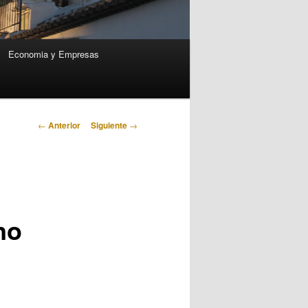
Economia y Empresas
Navegación
←
Anterior
Siguiente
→
de
entradas
no