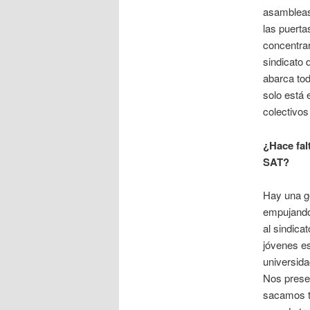
asambleas
las puerta
concentrar
sindicato 
abarca tod
solo está 
colectivos
¿Hace fal
SAT?
Hay una g
empujando
al sindica
jóvenes es
universida
Nos prese
sacamos t