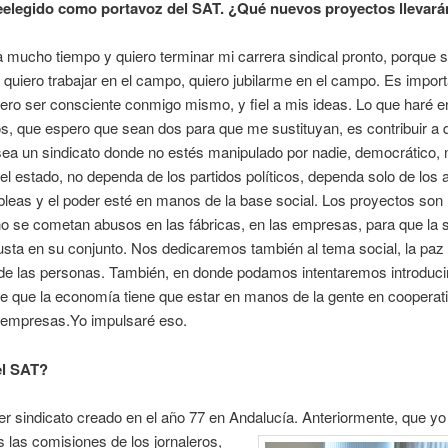
eelegido como portavoz del SAT. ¿Qué nuevos proyectos llevará
a mucho tiempo y quiero terminar mi carrera sindical pronto, porque 
y quiero trabajar en el campo, quiero jubilarme en el campo. Es impor
ero ser consciente conmigo mismo, y fiel a mis ideas. Lo que haré e
s, que espero que sean dos para que me sustituyan, es contribuir a 
sea un sindicato donde no estés manipulado por nadie, democrático, 
l estado, no dependa de los partidos políticos, dependa solo de los a
eas y el poder esté en manos de la base social. Los proyectos son 
o se cometan abusos en las fábricas, en las empresas, para que la 
sta en su conjunto. Nos dedicaremos también al tema social, la paz 
de las personas. También, en donde podamos intentaremos introduci
 que la economía tiene que estar en manos de la gente en cooperat
empresas.Yo impulsaré eso.
el SAT?
er sindicato creado en el año 77 en Andalucía.
Anteriormente, que yo
las comisiones de los jornaleros,