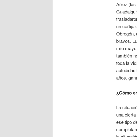
Arroz (la
Guadalqui
trasladaro
un cortijo 
Obregón, 
bravos. L
mío mayor 
también no
toda la vi
autodidact
años, gana
¿Cómo em
La situaci
una cierta
ese tipo d
completame
la situac