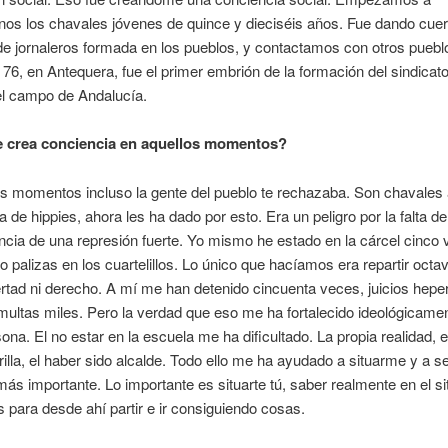
os los chavales jóvenes de quince y dieciséis años. Fue dando cue
e jornaleros formada en los pueblos, y contactamos con otros puebl
 76, en Antequera, fue el primer embrión de la formación del sindicat
el campo de Andalucía.
 crea conciencia en aquellos momentos?
s momentos incluso la gente del pueblo te rechazaba. Son chavales
a de hippies, ahora les ha dado por esto. Era un peligro por la falta de
encia de una represión fuerte. Yo mismo he estado en la cárcel cinco
 palizas en los cuartelillos. Lo único que hacíamos era repartir octav
bertad ni derecho. A mí me han detenido cincuenta veces, juicios heper
multas miles. Pero la verdad que eso me ha fortalecido ideológicamen
na. El no estar en la escuela me ha dificultado. La propia realidad, el
rilla, el haber sido alcalde. Todo ello me ha ayudado a situarme y a s
más importante. Lo importante es situarte tú, saber realmente en el sit
 para desde ahí partir e ir consiguiendo cosas.