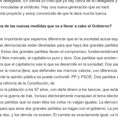
s delegados. En Sevilla yo creo que ya hay cerca de 40 delegados y
vinculadas al sindicato. Hay una nueva generación que se hará
ste proyecto y estoy convencido de que le dará mucha fuerza.
a de las nuevas medidas que va a llevar a cabo el Gobierno?
s importante que sepamos diferenciar que en la sociedad actual esp
las democracias están diseñadas para que haya dos grandes partido
. Estos dos grandes partidos tienen el compromiso, fundamentalment
l libre mercado, el capitalismo puro y duro. Dos partidos que existen
a que el capitalismo sea lo que se desarrolle en la sociedad. Dos pa
or la misma tijera, que defienden los mismos valores, con diferenci
nte la opinión pública se pueda confundir. PP y PSOE. Dos partidos 
a reforma de la Constitución, de
n la jubilación a los 67 años, con darle dinero a los bancos, que est
n la guerra de Irak. Incluso electoralmente manipulan el tema elector
os partidos que no sean ellos los votos no valgan iguales. La democr
para que esos dos grandes partidos se hagan con el gobierno. La pr
os dos, y los demás no existen. El cambio es exactamente igual, va 