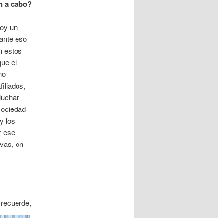
n a cabo?
soy un
tante eso
n estos
que el
no
filiados,
luchar
sociedad
y los
r ese
ivas, en
 recuerde,