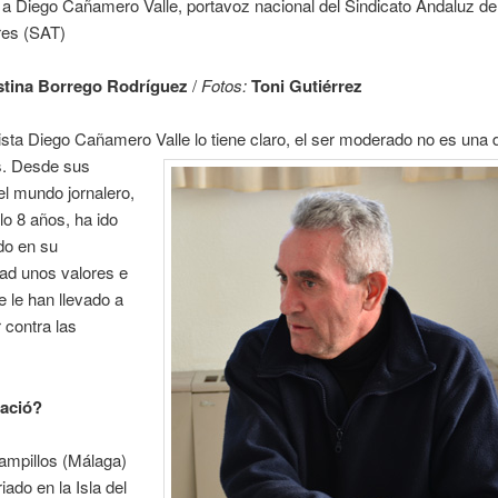
 a Diego Cañamero Valle, portavoz nacional del Sindicato Andaluz de
res (SAT)
stina Borrego Rodríguez
/
Fotos:
Toni Gutiérrez
lista Diego Cañamero Valle lo tiene claro, el ser moderado no es una 
s.
Desde sus
 el mundo jornalero,
lo 8 años, ha ido
do en su
ad unos valores e
e le han llevado a
 contra las
ació?
ampillos (Málaga)
iado en la Isla del