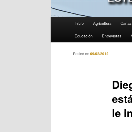
Menú
Inicio
Agricultura
Cartas 
principal
Educación
Entrevistas
Posted on
09/02/2012
Die
est
le i