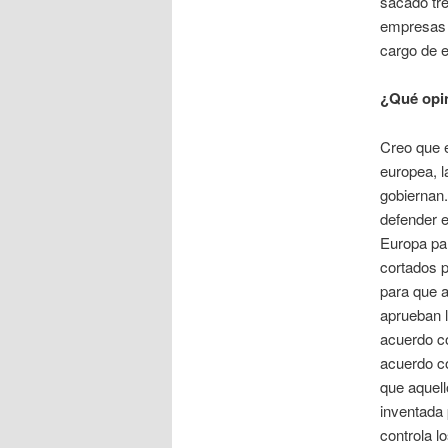
sacado tre
empresas 
cargo de e
¿Qué opin
Creo que e
europea, 
gobiernan
defender e
Europa par
cortados p
para que a
aprueban l
acuerdo co
acuerdo co
que aquell
inventada 
controla l