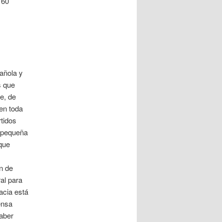
 60
añola y
s que
e, de
 en toda
rtidos
a pequeña
que
án de
al para
acia está
ensa
haber