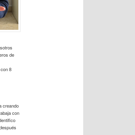
osotros
leros de
 con 8
va creando
rabaja con
dentifico
y después