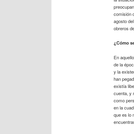
preocuparn
comisión d
agosto del
obreros d
¿Cómo se
En aquello
de la époc
y la exist
han pegado
existía li
cuenta, y 
como perso
en la cuad
que es lo 
encuentras