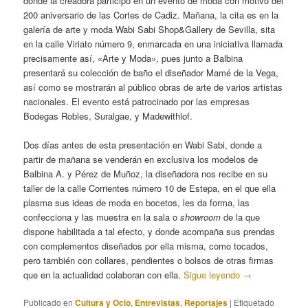
donde la creadora participó en un evento de moda con motivo del
200 aniversario de las Cortes de Cadiz. Mañana, la cita es en la
galería de arte y moda Wabi Sabi Shop&Gallery de Sevilla, sita
en la calle Viriato número 9, enmarcada en una iniciativa llamada
precisamente así, «Arte y Moda», pues junto a Balbina
presentará su colección de baño el diseñador Mamé de la Vega,
así como se mostrarán al público obras de arte de varios artistas
nacionales. El evento está patrocinado por las empresas
Bodegas Robles, Suralgae, y Madewithlof.
Dos días antes de esta presentación en Wabi Sabi, donde a
partir de mañana se venderán en exclusiva los modelos de
Balbina A. y Pérez de Muñoz, la diseñadora nos recibe en su
taller de la calle Corrientes número 10 de Estepa, en el que ella
plasma sus ideas de moda en bocetos, les da forma, las
confecciona y las muestra en la sala o
showroom
de la que
dispone habilitada a tal efecto, y donde acompaña sus prendas
con complementos diseñados por ella misma, como tocados,
pero también con collares, pendientes o bolsos de otras firmas
que en la actualidad colaboran con ella.
Sigue leyendo
→
Publicado en
Cultura y Ocio
,
Entrevistas
,
Reportajes
|
Etiquetado