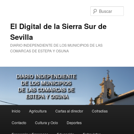
Ir
Ir
al
al
Busc
contenido
contenido
principal
secundario
El Digital de la Sierra Sur de
Sevilla
DIARIO INDEPENDIENTE DE LOS MUNICIPIOS DE LAS
COMARCAS DE ESTEPA Y OSUNA
Menú
Inicio
Agricultura
Cartas al director
Cofradias
principal
Contacto
Cultura y Ocio
Deportes