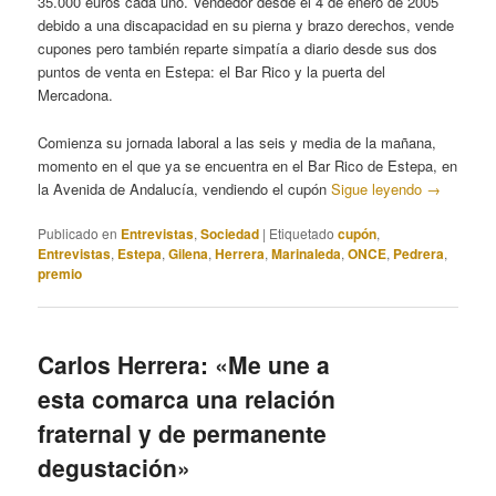
35.000 euros cada uno. Vendedor desde el 4 de enero de 2005
debido a una discapacidad en su pierna y brazo derechos, vende
cupones pero también reparte simpatía a diario desde sus dos
puntos de venta en Estepa: el Bar Rico y la puerta del
Mercadona.
Comienza su jornada laboral a las seis y media de la mañana,
momento en el que ya se encuentra en el Bar Rico de Estepa, en
la Avenida de Andalucía, vendiendo el cupón
Sigue leyendo
→
Publicado en
Entrevistas
,
Sociedad
|
Etiquetado
cupón
,
Entrevistas
,
Estepa
,
Gilena
,
Herrera
,
Marinaleda
,
ONCE
,
Pedrera
,
premio
Carlos Herrera: «Me une a
esta comarca una relación
fraternal y de permanente
degustación»