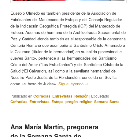
Eusebio Olmedo es también presidente de la Asociación de
Fabricantes del Mantecado de Estepa y del Consejo Regulador
de la Indicación Geográfica Protegida (IGP) del Mantecado de
Estepa. Además de hermano de la Archicofradía Sacramental de
Paz y Caridad -donde también es el responsable de la centenaria
Centuria Romana que acompaña al Santísimo Cristo Amarrado a
la Columna (titular de la hermandad) en su salida procesional el
Jueves Santo-, pertenece a las hermandades del Santísimo
Cristo del Amor (“Los Estudiantes”) y del Santísimo Cristo de la
Salud (“El Calvario”), así como a la sevillana hermandad de
Nuestro Padre Jesús de la Rendención, conocida en Sevilla
como «el beso de Judas».
Sigue leyendo
→
Publicado en
Cofradias
,
Entrevistas
,
Religión
|
Etiquetado
Cofradias
,
Entrevistas
,
Estepa
,
pregón
,
religion
,
Semana Santa
Ana María Martín, pregonera
de la Semana Santa de