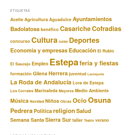
ETIQUETAS
Ayuntamientos
Aceite
Agricultura
Aguadulce
Casariche
Cofradias
Badolatosa
benéfico
Cultura
Deportes
concurso
curso
Educación
Economía y empresas
El Rubio
Estepa
feria y fiestas
Empleo
El Saucejo
Herrera
Gilena
formación
juventud
Lantejuela
La Roda de Andalucía
Lora de Estepa
Marinaleda
Medio Ambiente
Los Corrales
Mayores
Osuna
Ocio
Música
Niños
Obras
Navidad
Pedrera
religion
Salud
Política
Sierra Sur
Semana Santa
taller
verano
Teatro