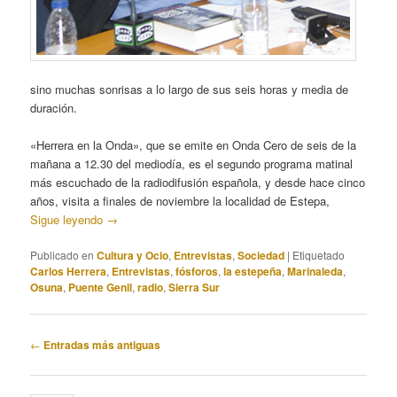
sino muchas sonrisas a lo largo de sus seis horas y media de
duración.
«Herrera en la Onda», que se emite en Onda Cero de seis de la
mañana a 12.30 del mediodía, es el segundo programa matinal
más escuchado de la radiodifusión española, y desde hace cinco
años, visita a finales de noviembre la localidad de Estepa,
Sigue leyendo
→
Publicado en
Cultura y Ocio
,
Entrevistas
,
Sociedad
|
Etiquetado
Carlos Herrera
,
Entrevistas
,
fósforos
,
la estepeña
,
Marinaleda
,
Osuna
,
Puente Genil
,
radio
,
Sierra Sur
Navegación
←
Entradas más antiguas
de
entradas