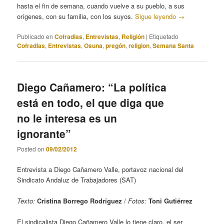
hasta el fin de semana, cuando vuelve a su pueblo, a sus
orígenes, con su familia, con los suyos.
Sigue leyendo
→
Publicado en
Cofradias
,
Entrevistas
,
Religión
|
Etiquetado
Cofradias
,
Entrevistas
,
Osuna
,
pregón
,
religion
,
Semana Santa
Diego Cañamero: “La política
está en todo, el que diga que
no le interesa es un
ignorante”
Posted on
09/02/2012
Entrevista a Diego Cañamero Valle, portavoz nacional del
Sindicato Andaluz de Trabajadores (SAT)
Texto:
Cristina Borrego Rodríguez
/
Fotos:
Toni Gutiérrez
El sindicalista Diego Cañamero Valle lo tiene claro, el ser