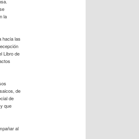
nsa.
 se
n la
a hacia las
recepción
el Libro de
actos
rsos
osaicos, de
cial de
 y que
mpañar al