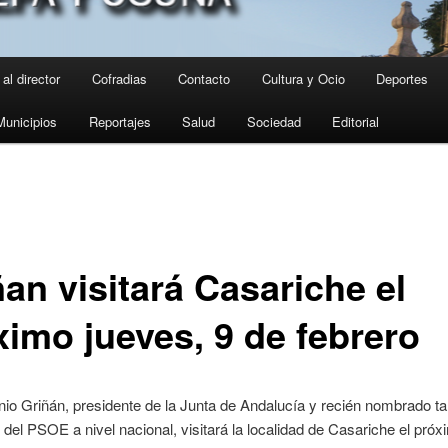
al director
Cofradias
Contacto
Cultura y Ocio
Deportes
Municipios
Reportajes
Salud
Sociedad
Editorial
an visitará Casariche el
ximo jueves, 9 de febrero
io Griñán, presidente de la Junta de Andalucía y recién nombrado t
 del PSOE a nivel nacional, visitará la localidad de Casariche el próx