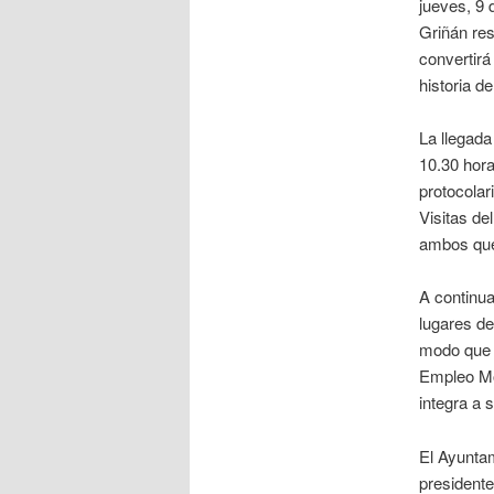
jueves, 9 
Griñán res
convertirá
historia d
La llegada
10.30 hora
protocolari
Visitas de
ambos que 
A continua
lugares de
modo que s
Empleo Mo
integra a 
El Ayuntam
presidente