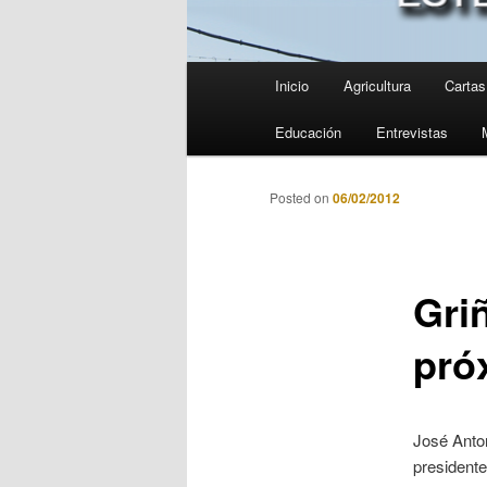
Menú
Inicio
Agricultura
Cartas 
principal
Educación
Entrevistas
Posted on
06/02/2012
Griñ
pró
José Anton
presidente