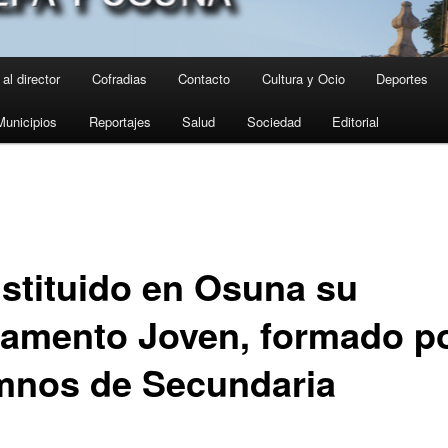
al director
Cofradias
Contacto
Cultura y Ocio
Deportes
Municipios
Reportajes
Salud
Sociedad
Editorial
stituido en Osuna su
lamento Joven, formado p
mnos de Secundaria