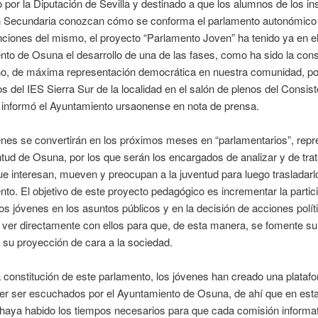
por la Diputación de Sevilla y destinado a que los alumnos de los ins
 Secundaria conozcan cómo se conforma el parlamento autonómico 
nciones del mismo, el proyecto “Parlamento Joven” ha tenido ya en e
to de Osuna el desarrollo de una de las fases, como ha sido la cons
no, de máxima representación democrática en nuestra comunidad, po
s del IES Sierra Sur de la localidad en el salón de plenos del Consist
 informó el Ayuntamiento ursaonense en nota de prensa.
nes se convertirán en los próximos meses en “parlamentarios”, repr
ntud de Osuna, por los que serán los encargados de analizar y de trat
e interesan, mueven y preocupan a la juventud para luego trasladarl
to. El objetivo de este proyecto pedagógico es incrementar la partic
los jóvenes en los asuntos públicos y en la decisión de acciones polí
 ver directamente con ellos para que, de esta manera, se fomente s
 su proyección de cara a la sociedad.
a constitución de este parlamento, los jóvenes han creado una plata
er ser escuchados por el Ayuntamiento de Osuna, de ahí que en est
haya habido los tiempos necesarios para que cada comisión informat