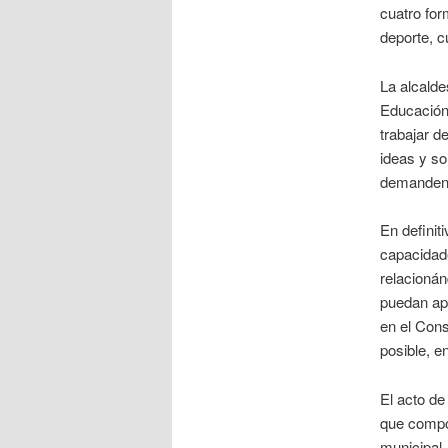
cuatro for
deporte, c
La alcald
Educación,
trabajar d
ideas y so
demanden, 
En definit
capacidade
relacioná
puedan apo
en el Cons
posible, e
El acto de
que compo
municipal.