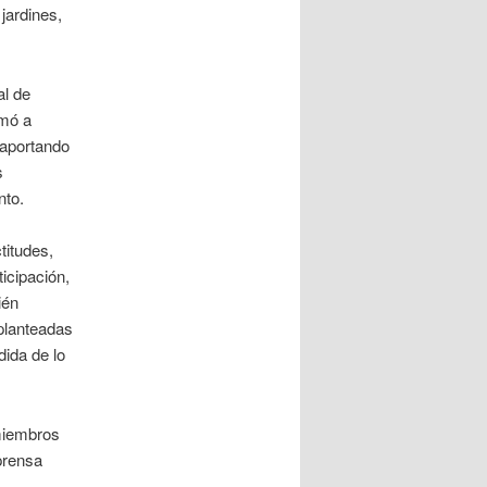
jardines,
al de
imó a
 aportando
s
nto.
titudes,
icipación,
ién
planteadas
dida de lo
 miembros
prensa