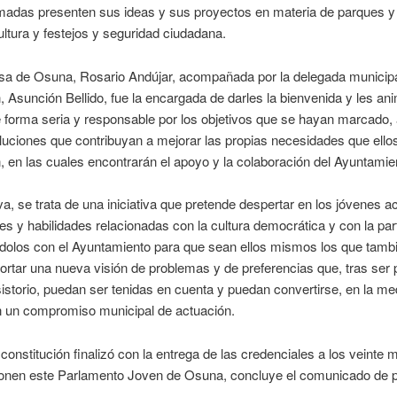
madas presenten sus ideas y sus proyectos en materia de parques y 
ultura y festejos y seguridad ciudadana.
esa de Osuna, Rosario Andújar, acompañada por la delegada municip
 Asunción Bellido, fue la encargada de darles la bienvenida y les an
e forma seria y responsable por los objetivos que se hayan marcado,
luciones que contribuyan a mejorar las propias necesidades que ello
en las cuales encontrarán el apoyo y la colaboración del Ayuntamie
iva, se trata de una iniciativa que pretende despertar en los jóvenes ac
s y habilidades relacionadas con la cultura democrática y con la part
ndolos con el Ayuntamiento para que sean ellos mismos los que tamb
rtar una nueva visión de problemas y de preferencias que, tras ser 
istorio, puedan ser tenidas en cuenta y puedan convertirse, en la me
n un compromiso municipal de actuación.
 constitución finalizó con la entrega de las credenciales a los veinte
nen este Parlamento Joven de Osuna, concluye el comunicado de 