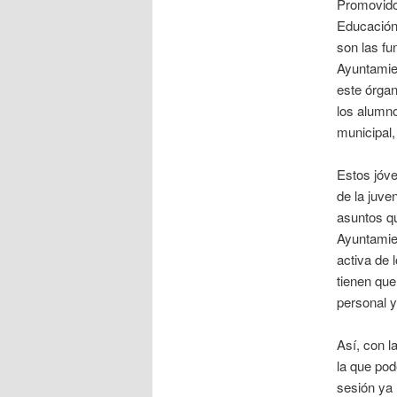
Promovido 
Educación
son las fu
Ayuntamien
este órga
los alumno
municipal,
Estos jóve
de la juve
asuntos qu
Ayuntamien
activa de 
tienen que
personal y
Así, con l
la que pod
sesión ya 