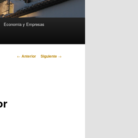
Economia y Empresas
Navegación
←
Anterior
Siguiente
→
de
entradas
or