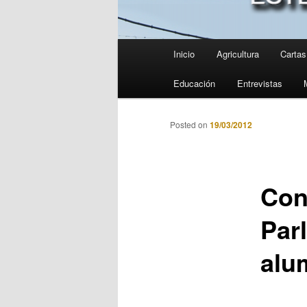
Menú
Inicio
Agricultura
Cartas 
principal
Educación
Entrevistas
Posted on
19/03/2012
Con
Par
alu