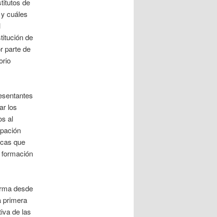
titutos de
y cuáles
l
titución de
r parte de
orio
esentantes
ar los
os al
ipación
ticas que
u formación
forma desde
a primera
iva de las