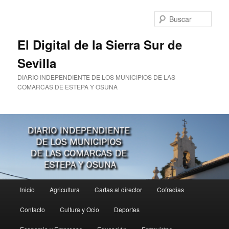
Ir
al
Busc
contenido
principal
El Digital de la Sierra Sur de
Sevilla
DIARIO INDEPENDIENTE DE LOS MUNICIPIOS DE LAS
COMARCAS DE ESTEPA Y OSUNA
Menú
Inicio
Agricultura
Cartas al director
Cofradias
principal
Contacto
Cultura y Ocio
Deportes