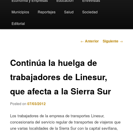
Economia y Empresas
Educación
Entrevistas
Municipios
Reportajes
Salud
Sociedad
Editorial
Navegación
←
Anterior
Siguiente
→
de
entradas
Continúa la huelga de
trabajadores de Linesur,
que afecta a la Sierra Sur
Posted on
07/03/2012
Los trabajadores de la empresa de transportes Linesur,
concesionaria del servicio regular de transportes de viajeros que
une varias localidades de la Sierra Sur con la capital sevillana,