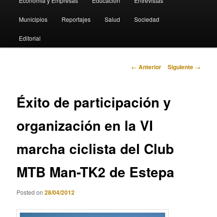
Economia y Empresas
Educación
Entrevistas
Municipios
Reportajes
Salud
Sociedad
Editorial
Navegación
←
Anterior
Siguiente
→
de
entradas
Éxito de participación y
organización en la VI
marcha ciclista del Club
MTB Man-TK2 de Estepa
Posted on
28/04/2012