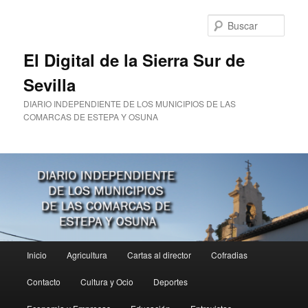
Ir
al
Busc
contenido
principal
El Digital de la Sierra Sur de
Sevilla
DIARIO INDEPENDIENTE DE LOS MUNICIPIOS DE LAS
COMARCAS DE ESTEPA Y OSUNA
Menú
Inicio
Agricultura
Cartas al director
Cofradias
principal
Contacto
Cultura y Ocio
Deportes