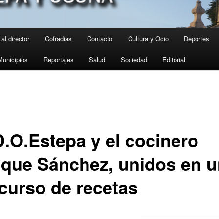
al director
Cofradias
Contacto
Cultura y Ocio
Deportes
Municipios
Reportajes
Salud
Sociedad
Editorial
D.O.Estepa y el cocinero
ique Sánchez, unidos en u
curso de recetas