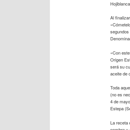
Hojiblanca
Al finaliz
«Cómetelo»
segundos p
Denominaci
«Con este 
Origen Es
será su cu
aceite de 
Toda aquel
(no es nec
4 de mayo 
Estepa (Se
La receta 
nombre y a