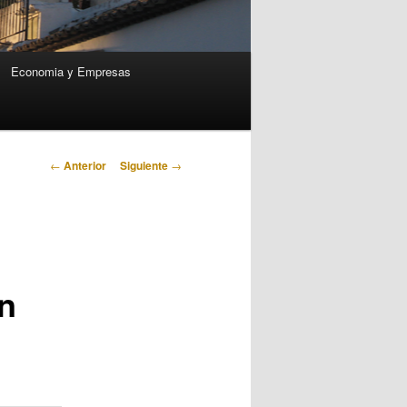
Economia y Empresas
Navegación
←
Anterior
Siguiente
→
de
entradas
n