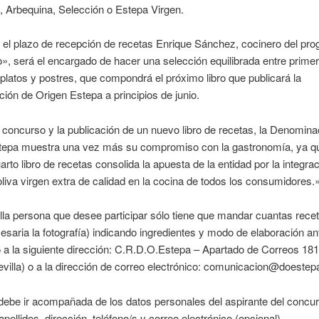
, Arbequina, Selección o Estepa Virgen.
ar el plazo de recepción de recetas Enrique Sánchez, cocinero del pr
, será el encargado de hacer una selección equilibrada entre primer
latos y postres, que compondrá el próximo libro que publicará la
ón de Origen Estepa a principios de junio.
concurso y la publicación de un nuevo libro de recetas, la Denomina
tepa muestra una vez más su compromiso con la gastronomía, ya qu
arto libro de recetas consolida la apuesta de la entidad por la integrac
oliva virgen extra de calidad en la cocina de todos los consumidores.
la persona que desee participar sólo tiene que mandar cuantas recet
esaria la fotografía) indicando ingredientes y modo de elaboración an
a la siguiente dirección: C.R.D.O.Estepa – Apartado de Correos 181
villa) o a la dirección de correo electrónico: comunicacion@doestep
debe ir acompañada de los datos personales del aspirante del concur
pellidos, dirección, teléfono/s y correo electrónico (opcional).