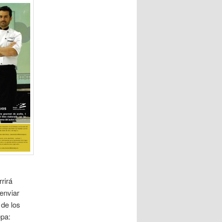
rirá
 enviar
 de los
epa: