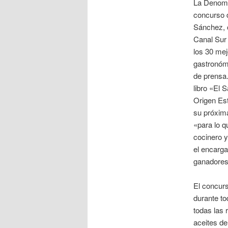
La Denomi
concurso 
Sánchez, 
Canal Sur 
los 30 mej
gastronómi
de prensa.
libro «El 
Origen Est
su próxima
«para lo q
cocinero 
el encarga
ganadores
El concurs
durante to
todas las 
aceites de