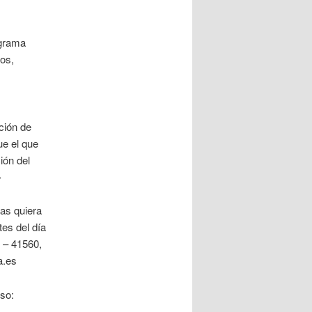
ograma
os,
ción de
e el que
ión del
»
as quiera
tes del día
 – 41560,
a.es
so: