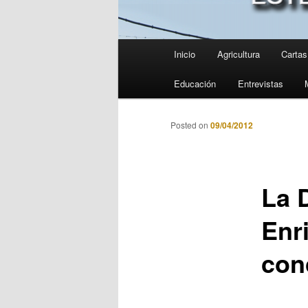
Menú
Inicio
Agricultura
Cartas 
principal
Educación
Entrevistas
Posted on
09/04/2012
La 
Enr
con