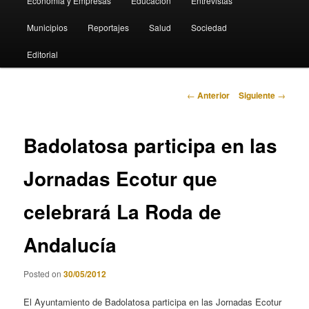
Economia y Empresas
Educación
Entrevistas
Municipios
Reportajes
Salud
Sociedad
Editorial
Navegación
←
Anterior
Siguiente
→
de
entradas
Badolatosa participa en las
Jornadas Ecotur que
celebrará La Roda de
Andalucía
Posted on
30/05/2012
El Ayuntamiento de Badolatosa participa en las Jornadas Ecotur