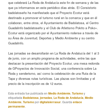
que celebrará La Roda de Andalucía este fin de semana y de las
que ya informamos en este periódico días atrás. El Consistorio
badolatoseño ha manifestado que el Proyecto Ecotur está
destinado a promover el turismo rural en la comarca y que en él
colaboran, entre otros, el Ayuntamiento de Badolatosa, el Centro
Guadalinfo badolatoseño y el Club de Atletismo Pokito a Poko».
Ecotur está organizado por el Ayuntamiento rodense a través de
su Área de Juventud, Deportes y Medio Ambiente y su centro
Guadalinfo.
Las jornadas se desarrollarán en La Roda de Andalucía del 1 al 3
de junio, con un amplio programa de actividades, entre las que
destacan la presentación del Proyecto Ecotur, una mesa redonda
de GProyectos de Innovación Social, una conferencia sobre La
Roda y senderismo, así como la celebración de una Ruta de la
Tapa y diversas rutas turísticas. Las plazas son limitadas y el
precio de la inscripción es de 12 euros.
Esta entrada fue publicada en
Medio Ambiente
,
Turismo
y
etiquetada
Badolatosa
,
jornadas
,
La Roda de Andalucía
,
Medio
Ambiente
,
Turismo
por
digitalsierrasur
. Guarda
enlace
permanente
.