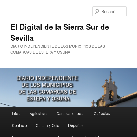
Ir
al
Busc
contenido
principal
El Digital de la Sierra Sur de
Sevilla
DIARIO INDEPENDIENTE DE LOS MUNICIPIOS DE LAS
COMARCAS DE ESTEPA Y OSUNA
Menú
Inicio
Agricultura
Cartas al director
Cofradias
principal
Contacto
Cultura y Ocio
Deportes