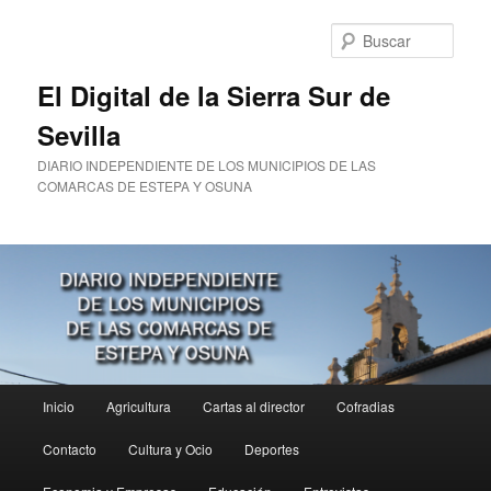
Ir
al
Busc
contenido
principal
El Digital de la Sierra Sur de
Sevilla
DIARIO INDEPENDIENTE DE LOS MUNICIPIOS DE LAS
COMARCAS DE ESTEPA Y OSUNA
Menú
Inicio
Agricultura
Cartas al director
Cofradias
principal
Contacto
Cultura y Ocio
Deportes