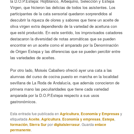
la D.O.P.Estepa: Hojiblanco, Arbequino, Selección y Estepa
Virgen, que hicieron las delicias de todos los asistentes. Los
participantes de la cata sensorial quedaron sorprendidos al
descubrir la riqueza de olores y sabores que tiene un aceite de
oliva virgen extra dependiendo de la variedad de aceituna con
que esté producido. En este sentido, los improvisados catadores
destacaron la diversidad de notas aromáticas que se pueden
encontrar en un aceite como el amparado por la Denominación
de Origen Estepa y las diferencias que se pueden percibir entre
las variedades de aceites.
Por otro lado, Moisés Caballero ofreció ayer una cata a las
alumnas del curso de cocina puesto en marcha en la localidad
sevillana de La Roda de Andalucía, que además conocieron de
primera mano las peculiaridades que tiene cada variedad
amparada por la D.O.P.Estepa respecto a sus usos
gastronómicos.
Esta entrada fue publicada en
Agricultura
,
Economia y Empresas
y
etiquetada
Aceite
,
Agricultura
,
Economía y empresas
,
Estepa
,
formación
,
Sierra Sur
por
digitalsierrasur
. Guarda
enlace
permanente
.