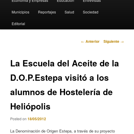
Economia y Empresas
Educación
Entrevistas
Municipios
Reportajes
Salud
Sociedad
Editorial
Navegación
←
Anterior
Siguiente
→
de
entradas
La Escuela del Aceite de la
D.O.P.Estepa visitó a los
alumnos de Hostelería de
Heliópolis
Posted on
18/05/2012
La Denominación de Origen Estepa, a través de su proyecto