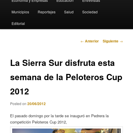
Economia y Empresas
Educación
Entrevistas
Municipios
Reportajes
Salud
Sociedad
Editorial
Navegación
←
Anterior
Siguiente
→
de
entradas
La Sierra Sur disfruta esta
semana de la Peloteros Cup
2012
Posted on
20/06/2012
El pasado domingo por la tarde se inauguró en Pedrera la
competición Peloteros Cup 2012,