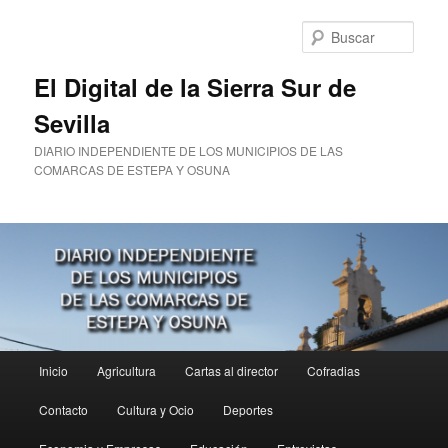
Ir
al
Busc
contenido
principal
El Digital de la Sierra Sur de
Sevilla
DIARIO INDEPENDIENTE DE LOS MUNICIPIOS DE LAS
COMARCAS DE ESTEPA Y OSUNA
Menú
Inicio
Agricultura
Cartas al director
Cofradias
principal
Contacto
Cultura y Ocio
Deportes