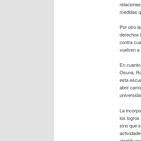
relacione
medidas q
Por otro l
derechos l
contra cua
vuelven a 
En cuanto 
Osuna, Ros
esta escue
abrir cami
universida
La incorpo
los logros
sino que s
actividade
elegido pa