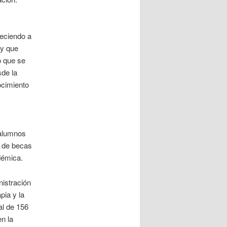
deciendo a
ay que
o que se
sde la
ocimiento
 alumnos
n de becas
démica.
nistración
pia y la
al de 156
n la