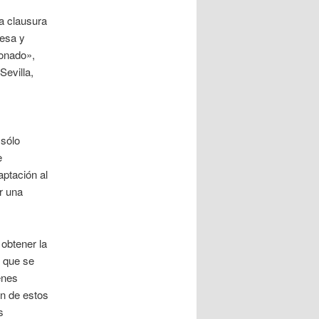
a clausura
desa y
donado»,
Sevilla,
 sólo
e
ptación al
r una
obtener la
s que se
enes
ón de estos
s