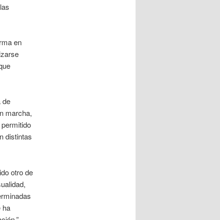
las
erma en
izarse
 que
a de
en marcha,
 permitido
 distintas
do otro de
ualidad,
terminadas
e ha
ción.”