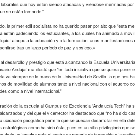
s laborales que hoy están siendo atacadas y viéndose mermadas por 
ue se están tomando.”
ado, la primer edil socialista no ha querido pasar por alto que “esta m
a están padeciendo los estudiantes, a los cuales ha animado a movil
lquier ataque a la educación y a la formación, unas manifestaciones
sentirse tras un largo período de paz y sosiego.»
al desarrollo y prestigio que está alcanzando la Escuela Universitari
ario Andujar manifestó que “en toda iniciativa que se quiera poner 
la va siempre de la mano de la Universidad de Sevilla, lo que nos ha
nos de movilidad de alumnos tanto a nivel nacional con el acuerdo con
des como a nivel internacional.”
ración de la escuela al Campus de Excelencia “Andalucía Tech” ha si
 alcanzados y del que el vicerrector ha destacado que “no ha sido cas
u ubicación geográfica permite que se puedan desarrollar en ella de
s estratégicas como ha sido ésta, pues es un sitio privilegiado que s
ra darle un impulso más al centro en materia de formación e investiga