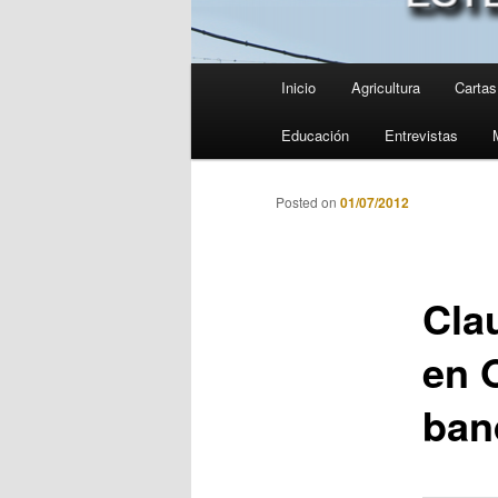
Menú
Inicio
Agricultura
Cartas 
principal
Educación
Entrevistas
Posted on
01/07/2012
Cla
en 
ban