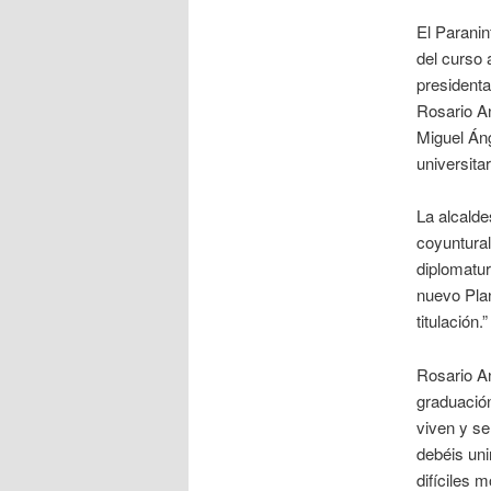
El Paranin
del curso 
presidenta
Rosario An
Miguel Áng
universita
La alcalde
coyuntura
diplomatur
nuevo Plan
titulación.”
Rosario A
graduación
viven y se
debéis uni
difíciles 