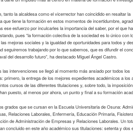
, tanto la alcaldesa como el vicerrector han coincidido en resaltar la
a que tiene la formación en estos momentos de incertidumbre, agra
as ese esfuerzo por inculcarles la importancia del saber, por el que h
stando, pues “la formación colectiva de la sociedad es lo único con l
las mejoras sociales y la igualdad de oportunidades para todos y de
d seguiremos trabajando por lo que sabemos, que es difundir el con
aval del desarrollo futuro”, ha destacado Miguel Ángel Castro.
 las intervenciones se llegó al momento más ansiado por todos los
s: primero, la entrega de los mejores expedientes académicos a los
tintos cursos de las diferentes titulaciones y, sobre todo, la imposició
han puesto, al menos por ahora, un punto y final a su formación aca
os grados que se cursan en la Escuela Universitaria de Osuna: Admi
s, Relaciones Laborales, Enfermería, Educación Primaria, Fisiotera
lación de Administración de Empresas y Relaciones Laborales. Un tot
n concluido en este año académico sus titulaciones: setenta y dos e