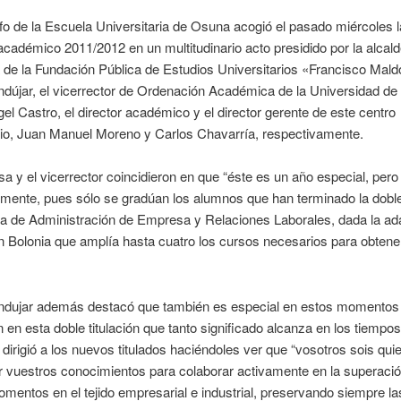
fo de la Escuela Universitaria de Osuna acogió el pasado miércoles l
académico 2011/2012 en un multitudinario acto presidido por la alcal
 de la Fundación Pública de Estudios Universitarios «Francisco Mal
dújar, el vicerrector de Ordenación Académica de la Universidad de 
el Castro, el director académico y el director gerente de este centro
rio, Juan Manuel Moreno y Carlos Chavarría, respectivamente.
sa y el vicerrector coincidieron en que “éste es un año especial, pero
lmente, pues sólo se gradúan los alumnos que han terminado la dobl
a de Administración de Empresa y Relaciones Laborales, dada la ada
 Bolonia que amplía hasta cuatro los cursos necesarios para obtene
ndujar además destacó que también es especial en estos momentos 
 en esta doble titulación que tanto significado alcanza en los tiempo
 dirigió a los nuevos titulados haciéndoles ver que “vosotros sois qui
r vuestros conocimientos para colaborar activamente en la superaci
momentos en el tejido empresarial e industrial, preservando siempre la