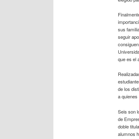
Finalmente
importanci
sus famili
seguir apo
consiguen 
Universida
que es el 
Realizadas
estudiante
de los dis
a quienes 
Seis son l
de Empresa
doble titu
alumnos ha