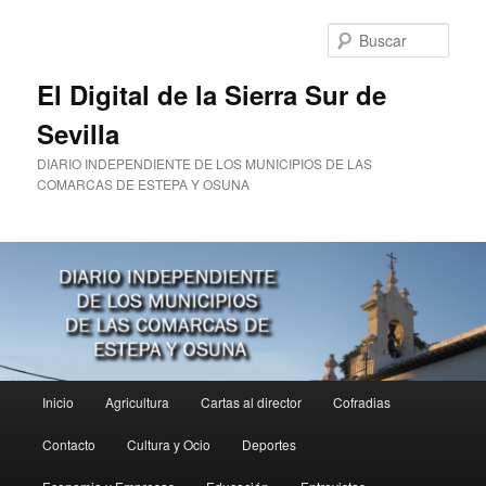
Ir
al
Busc
contenido
principal
El Digital de la Sierra Sur de
Sevilla
DIARIO INDEPENDIENTE DE LOS MUNICIPIOS DE LAS
COMARCAS DE ESTEPA Y OSUNA
Menú
Inicio
Agricultura
Cartas al director
Cofradias
principal
Contacto
Cultura y Ocio
Deportes