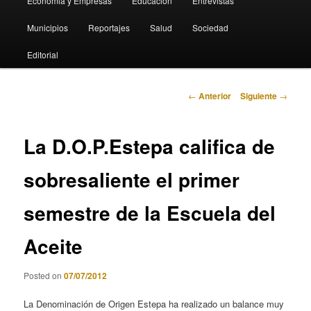
Economia y Empresas
Educación
Entrevistas
Municipios
Reportajes
Salud
Sociedad
Editorial
Navegación
←
Anterior
Siguiente
→
de
entradas
La D.O.P.Estepa califica de
sobresaliente el primer
semestre de la Escuela del
Aceite
Posted on
07/07/2012
La Denominación de Origen Estepa ha realizado un balance muy