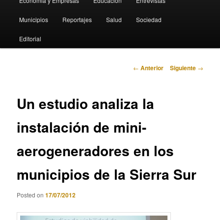
Economia y Empresas
Educación
Entrevistas
Municipios
Reportajes
Salud
Sociedad
Editorial
Navegación
←
Anterior
Siguiente
→
de
entradas
Un estudio analiza la
instalación de mini-
aerogeneradores en los
municipios de la Sierra Sur
Posted on
17/07/2012