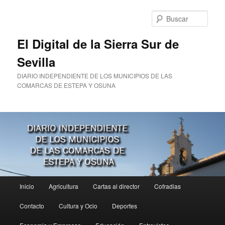
Ir
al
Busc
contenido
principal
El Digital de la Sierra Sur de
Sevilla
DIARIO INDEPENDIENTE DE LOS MUNICIPIOS DE LAS
COMARCAS DE ESTEPA Y OSUNA
Menú
Inicio
Agricultura
Cartas al director
Cofradias
principal
Contacto
Cultura y Ocio
Deportes