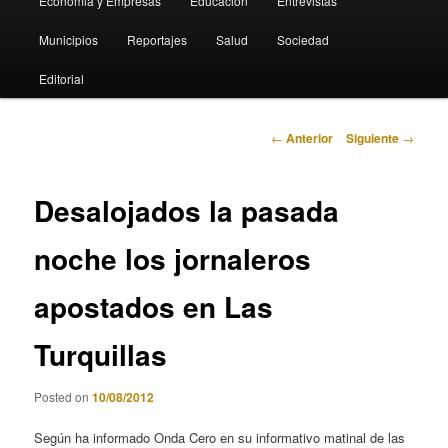
Economia y Empresas
Educación
Entrevistas
Municipios
Reportajes
Salud
Sociedad
Editorial
Navegación
←
Anterior
Siguiente
→
de
entradas
Desalojados la pasada
noche los jornaleros
apostados en Las
Turquillas
Posted on
10/08/2012
Según ha informado Onda Cero en su informativo matinal de las