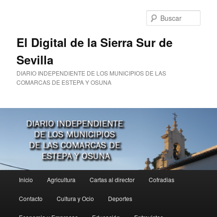
Ir
al
Busc
contenido
principal
El Digital de la Sierra Sur de
Sevilla
DIARIO INDEPENDIENTE DE LOS MUNICIPIOS DE LAS
COMARCAS DE ESTEPA Y OSUNA
Menú
Inicio
Agricultura
Cartas al director
Cofradias
principal
Contacto
Cultura y Ocio
Deportes