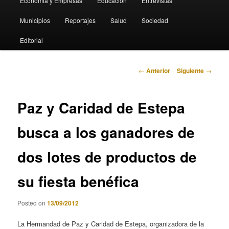
Economia y Empresas
Educación
Entrevistas
Municipios
Reportajes
Salud
Sociedad
Editorial
Navegación
←
Anterior
Siguiente
→
de
entradas
Paz y Caridad de Estepa
busca a los ganadores de
dos lotes de productos de
su fiesta benéfica
Posted on
13/09/2012
La Hermandad de Paz y Caridad de Estepa, organizadora de la