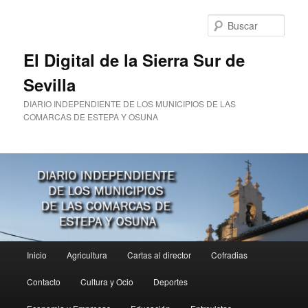
Ir
al
Busc
contenido
principal
El Digital de la Sierra Sur de
Sevilla
DIARIO INDEPENDIENTE DE LOS MUNICIPIOS DE LAS
COMARCAS DE ESTEPA Y OSUNA
Menú
Inicio
Agricultura
Cartas al director
Cofradias
principal
Contacto
Cultura y Ocio
Deportes