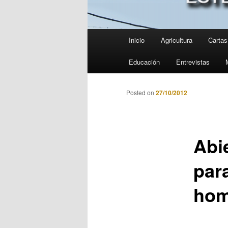
Menú
Inicio
Agricultura
Cartas 
principal
Educación
Entrevistas
Posted on
27/10/2012
Abie
para
hom