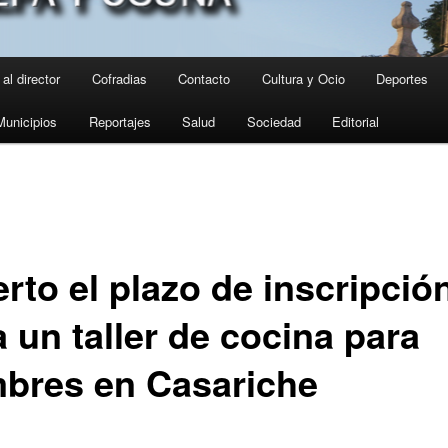
al director
Cofradias
Contacto
Cultura y Ocio
Deportes
Municipios
Reportajes
Salud
Sociedad
Editorial
rto el plazo de inscripció
 un taller de cocina para
bres en Casariche