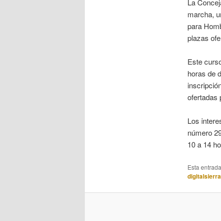
La Conceja
marcha, u
para Homb
plazas ofe
Este curso
horas de d
inscripció
ofertadas p
Los intere
número 29,
10 a 14 ho
Esta entrad
digitalsierr