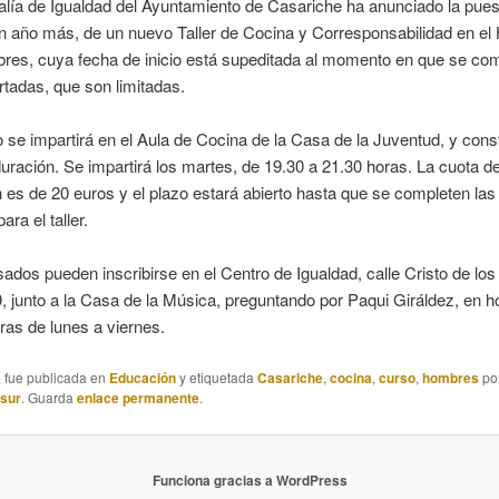
lía de Igualdad del Ayuntamiento de Casariche ha anunciado la pues
n año más, de un nuevo Taller de Cocina y Corresponsabilidad en el
res, cuya fecha de inicio está supeditada al momento en que se com
rtadas, que son limitadas.
 se impartirá en el Aula de Cocina de la Casa de la Juventud, y cons
uración. Se impartirá los martes, de 19.30 a 21.30 horas. La cuota d
n es de 20 euros y el plazo estará abierto hasta que se completen las
ara el taller.
sados pueden inscribirse en el Centro de Igualdad, calle Cristo de lo
 junto a la Casa de la Música, preguntando por Paqui Giráldez, en ho
ras de lunes a viernes.
a fue publicada en
Educación
y etiquetada
Casariche
,
cocina
,
curso
,
hombres
po
asur
. Guarda
enlace permanente
.
Funciona gracias a WordPress