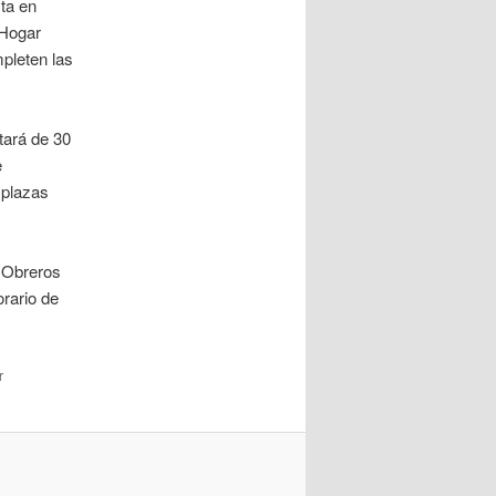
ta en
 Hogar
pleten las
tará de 30
e
 plazas
s Obreros
rario de
r