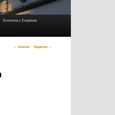
Economia y Empresas
Navegación
←
Anterior
Siguiente
→
de
entradas
n