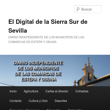
Ir
al
Busc
contenido
principal
El Digital de la Sierra Sur de
Sevilla
DIARIO INDEPENDIENTE DE LOS MUNICIPIOS DE LAS
COMARCAS DE ESTEPA Y OSUNA
Menú
Inicio
Agricultura
Cartas al director
Cofradias
principal
Contacto
Cultura y Ocio
Deportes