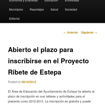
Economia y Empresas
Educación
Entrevistas
Municipios
Reportajes
Salud
Sociedad
Editorial
Navegación
←
Anterior
Siguiente
→
de
entradas
Abierto el plazo para
inscribirse en el Proyecto
Ribete de Estepa
Posted on
08/10/2012
El Área de Educación del Ayuntamiento de Estepa ha abierto el
plazo de inscripción en sus talleres y actividades para el
presente curso 2012-2013. La inscripción es gratuita y puede