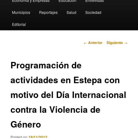
Economia y Empresas
Educación
Entrevistas
Municipios
Reportajes
Salud
Sociedad
Editorial
Navegación
←
Anterior
Siguiente
→
de
entradas
Programación de
actividades en Estepa con
motivo del Día Internacional
contra la Violencia de
Género
Posted on
19/11/2012