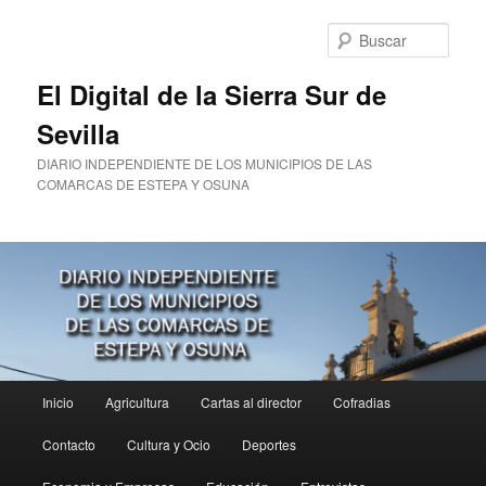
Ir
al
Busc
contenido
principal
El Digital de la Sierra Sur de
Sevilla
DIARIO INDEPENDIENTE DE LOS MUNICIPIOS DE LAS
COMARCAS DE ESTEPA Y OSUNA
Menú
Inicio
Agricultura
Cartas al director
Cofradias
principal
Contacto
Cultura y Ocio
Deportes