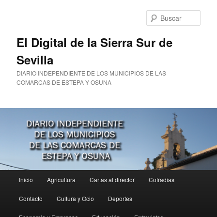
Ir
al
Busc
contenido
principal
El Digital de la Sierra Sur de
Sevilla
DIARIO INDEPENDIENTE DE LOS MUNICIPIOS DE LAS
COMARCAS DE ESTEPA Y OSUNA
Menú
Inicio
Agricultura
Cartas al director
Cofradias
principal
Contacto
Cultura y Ocio
Deportes