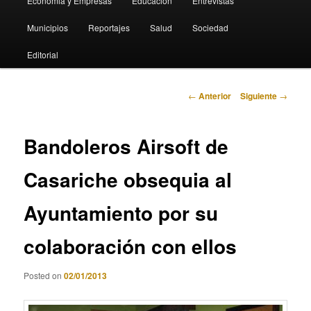
Economia y Empresas
Educación
Entrevistas
Municipios
Reportajes
Salud
Sociedad
Editorial
Navegación
←
Anterior
Siguiente
→
de
entradas
Bandoleros Airsoft de
Casariche obsequia al
Ayuntamiento por su
colaboración con ellos
Posted on
02/01/2013