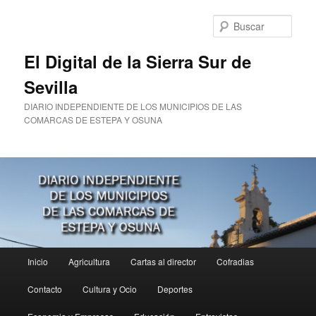
Ir
al
Busc
contenido
principal
El Digital de la Sierra Sur de
Sevilla
DIARIO INDEPENDIENTE DE LOS MUNICIPIOS DE LAS
COMARCAS DE ESTEPA Y OSUNA
Menú
Inicio
Agricultura
Cartas al director
Cofradias
principal
Contacto
Cultura y Ocio
Deportes