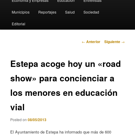
Economia y Empresas
Educación
Entrevistas
Municipios
Reportajes
Salud
Sociedad
Editorial
Navegación
←
Anterior
Siguiente
→
de
entradas
Estepa acoge hoy un «road
show» para concienciar a
los menores en educación
vial
Posted on
08/05/2013
El Ayuntamiento de Estepa ha informado que más de 600